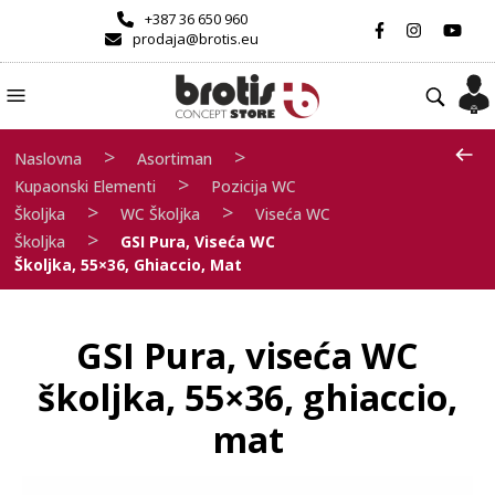
+387 36 650 960
prodaja@brotis.eu
>
>
Naslovna
Asortiman
>
Kupaonski Elementi
Pozicija WC
>
>
Školjka
WC Školjka
Viseća WC
>
Školjka
GSI Pura, Viseća WC
Školjka, 55×36, Ghiaccio, Mat
GSI Pura, viseća WC
školjka, 55×36, ghiaccio,
mat