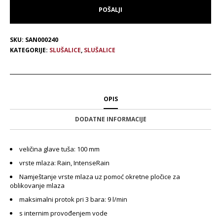
SKU:
SAN000240
KATEGORIJE:
SLUŠALICE
,
SLUŠALICE
OPIS
DODATNE INFORMACIJE
veličina glave tuša: 100 mm
vrste mlaza: Rain, IntenseRain
Namještanje vrste mlaza uz pomoć okretne pločice za
oblikovanje mlaza
maksimalni protok pri 3 bara: 9 l/min
s internim provođenjem vode