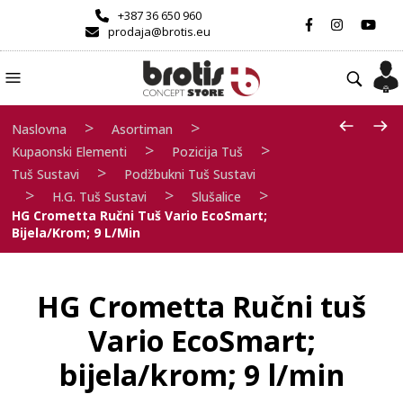
+387 36 650 960
prodaja@brotis.eu
>
>
Naslovna
Asortiman
>
>
Kupaonski Elementi
Pozicija Tuš
>
Tuš Sustavi
Podžbukni Tuš Sustavi
>
>
>
H.G. Tuš Sustavi
Slušalice
HG Crometta Ručni Tuš Vario EcoSmart;
Bijela/krom; 9 L/min
HG Crometta Ručni tuš
Vario EcoSmart;
bijela/krom; 9 l/min