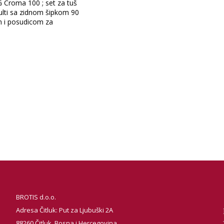
 Croma 100 ; set za tuš
lti sa zidnom šipkom 90
 i posudicom za
BROTIS d.o.o.
Adresa Čitluk: Put za Ljubuški 2A
88260 Čitluk, Bosna i Hercegovina