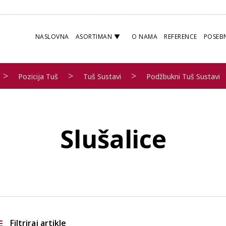
NASLOVNA
ASORTIMAN
O NAMA
REFERENCE
POSEB
>
>
>
Pozicija Tuš
Tuš Sustavi
Podžbukni Tuš Sustavi
Slušalice
Filtriraj artikle