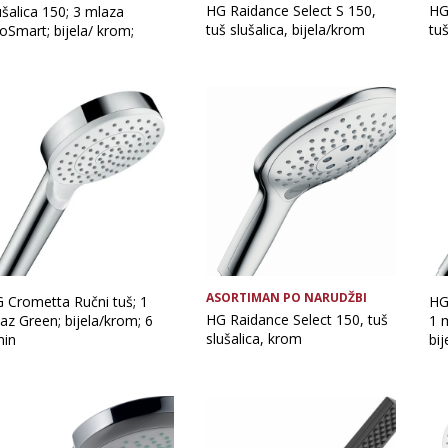
HG Raidance Select S 150,
HG
ušalica 150; 3 mlaza
tuš slušalica, bijela/krom
tuš
oSmart; bijela/ krom;
ASORTIMAN PO NARUDŽBI
 Crometta Ručni tuš; 1
HG
HG Raidance Select 150, tuš
az Green; bijela/krom; 6
1 
slušalica, krom
min
bij