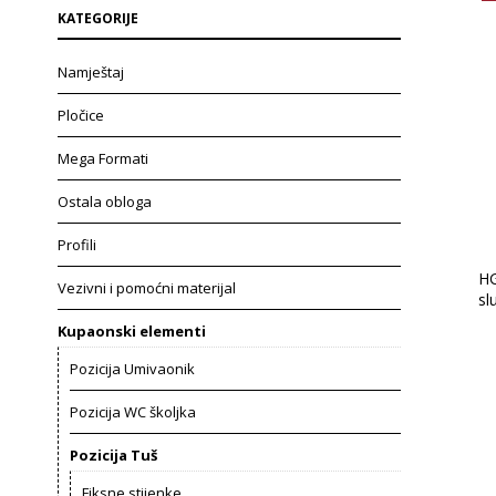
KATEGORIJE
Namještaj
Pločice
Mega Formati
Ostala obloga
Profili
HG
Vezivni i pomoćni materijal
sl
Kupaonski elementi
Pozicija Umivaonik
Pozicija WC školjka
Pozicija Tuš
Fiksne stijenke