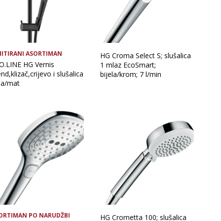
MITIRANI ASORTIMAN
HG Croma Select S; slušalica
O.LINE HG Vernis
1 mlaz EcoSmart;
nd,klizač,crijevo i slušalica
bijela/krom; 7 l/min
na/mat
ORTIMAN PO NARUDŽBI
HG Crometta 100; slušalica