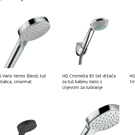
Brand
Vrsta asortimana
 Vario Vernis Blend, tuš
HG Crometta 85 Set držača
HG
ušalica, crna/mat
za tuš kabinu Vario s
1m
crijevom za tuširanje