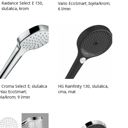
 Raidance Select E 150,
Vario EcoSmart; bijela/krom;
 slušalica, krom
6 l/min
 Croma Select E; slušalica
HG Rainfinity 130, slušalica,
mlaz EcoSmart;
crna, mat
ela/krom; 9 l/min