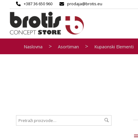
+387 36 650 960
prodaja@brotis.eu
>
>
Naslovna
Asortiman
Kupaonski Elementi