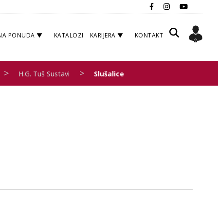
NA PONUDA
KATALOZI
KARIJERA
KONTAKT
>
>
H.G. Tuš Sustavi
Slušalice