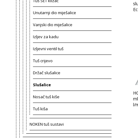
Tuš SET klizač
sl
Ec
Unutarnji dio miješalice
Vanjski dio miješalice
Izljev za kadu
Izljevni ventil tuš
Tuš crijevo
Držač slušalice
Slušalice
HG
Nosač tuš kiše
ml
l/
Tuš kiša
NOKEN tuš sustavi