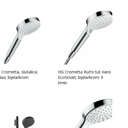
Glavna boja
 Crometta, slušalica;
HG Crometta Ručni tuš Vario
laz; bijela/krom
EcoSmart; bijela/krom; 9
l/min