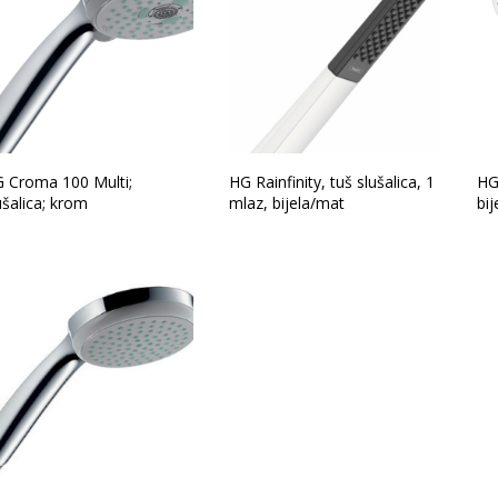
 Croma 100 Multi;
HG Rainfinity, tuš slušalica, 1
HG
ušalica; krom
mlaz, bijela/mat
bi