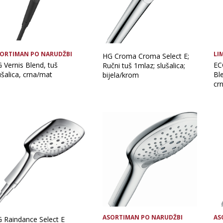
ORTIMAN PO NARUDŽBI
LI
HG Croma Croma Select E;
 Vernis Blend, tuš
EC
Ručni tuš 1mlaz; slušalica;
ušalica, crna/mat
Ble
bijela/krom
cr
ASORTIMAN PO NARUDŽBI
AS
 Raindance Select E