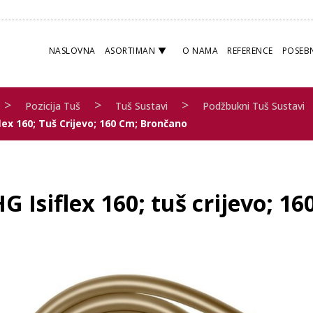
NASLOVNA
ASORTIMAN
O NAMA
REFERENCE
POSEB
>
>
>
Pozicija Tuš
Tuš Sustavi
Podžbukni Tuš Sustavi
flex 160; Tuš Crijevo; 160 Cm; Brončano
G Isiflex 160; tuš crijevo; 1