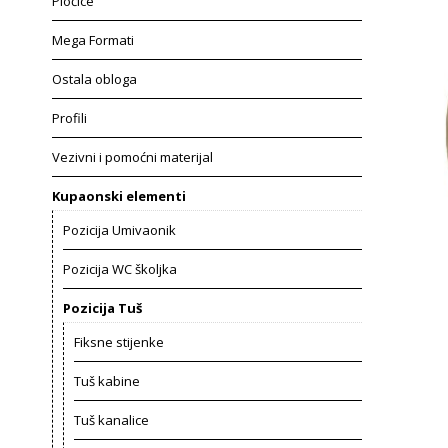
Pločice
Mega Formati
Ostala obloga
Profili
Vezivni i pomoćni materijal
Kupaonski elementi
Pozicija Umivaonik
Pozicija WC školjka
Pozicija Tuš
Fiksne stijenke
Tuš kabine
Tuš kanalice