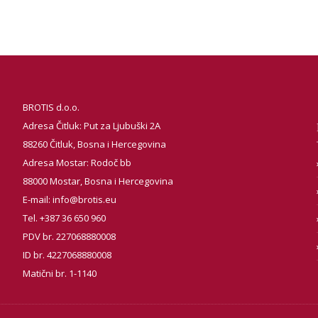
BROTIS d.o.o.
Adresa Čitluk: Put za Ljubuški 2A
88260 Čitluk, Bosna i Hercegovina
Adresa Mostar: Rodoč bb
88000 Mostar, Bosna i Hercegovina
E-mail:
info@brotis.eu
Tel. +387 36 650 960
PDV br. 227068880008
ID br. 4227068880008
Matični br. 1-1140