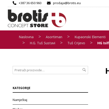
+387 36 650 960
prodaja@brotis.eu
>
>
Naslovna
Asortiman
Kupaonski Elementi
>
>
>
H.G. Tuš Sustavi
Tuš Crijevo
HG Isi
H
KATEGORIJE
Namještaj