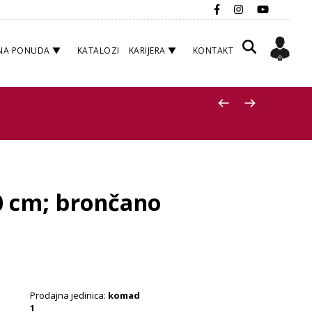
NA PONUDA
KATALOZI
KARIJERA
KONTAKT
60 cm; brončano
Prodajna jedinica:
komad
1