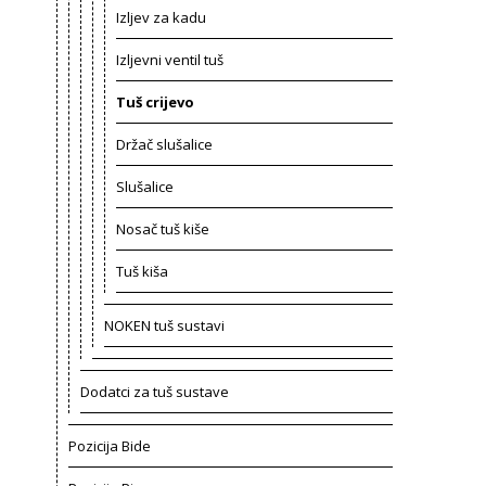
Izljev za kadu
Izljevni ventil tuš
Tuš crijevo
Držač slušalice
Slušalice
Nosač tuš kiše
Tuš kiša
NOKEN tuš sustavi
Dodatci za tuš sustave
Pozicija Bide