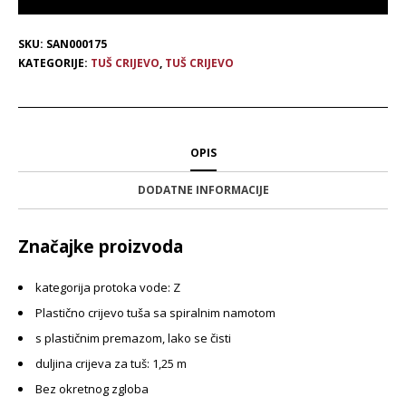
SKU:
SAN000175
KATEGORIJE:
TUŠ CRIJEVO
,
TUŠ CRIJEVO
OPIS
DODATNE INFORMACIJE
Značajke proizvoda
kategorija protoka vode: Z
Plastično crijevo tuša sa spiralnim namotom
s plastičnim premazom, lako se čisti
duljina crijeva za tuš: 1,25 m
Bez okretnog zgloba