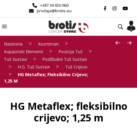
+387 36 650 960
prodaja@brotis.eu
>
>
Naslovna
Asortiman
>
>
Kupaonski Elementi
Pozicija Tuš
>
Tuš Sustavi
Podžbukni Tuš Sustavi
>
>
H.G. Tuš Sustavi
Tuš Crijevo
>
HG Metaflex; Fleksibilno Crijevo;
1,25 M
HG Metaflex; fleksibilno
crijevo; 1,25 m