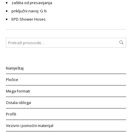
zaštita od presavijanja
priključni navoj: G ½
EPD Shower Hoses
Namještaj
Pločice
Mega Formati
Ostala obloga
Profili
Vezivni i pomoćni materijal