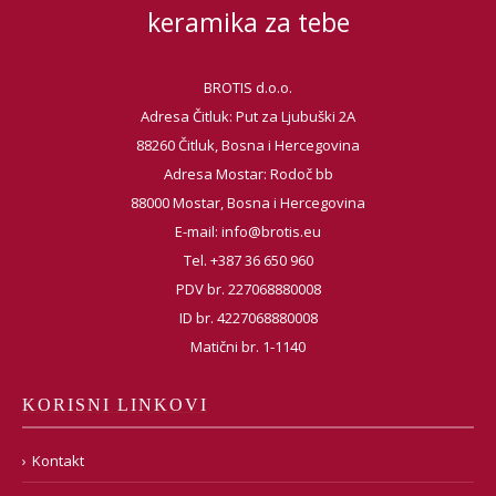
keramika za tebe
BROTIS d.o.o.
Adresa Čitluk: Put za Ljubuški 2A
88260 Čitluk, Bosna i Hercegovina
Adresa Mostar: Rodoč bb
88000 Mostar, Bosna i Hercegovina
E-mail:
info@brotis.eu
Tel. +387 36 650 960
PDV br. 227068880008
ID br. 4227068880008
Matični br. 1-1140
KORISNI LINKOVI
Kontakt