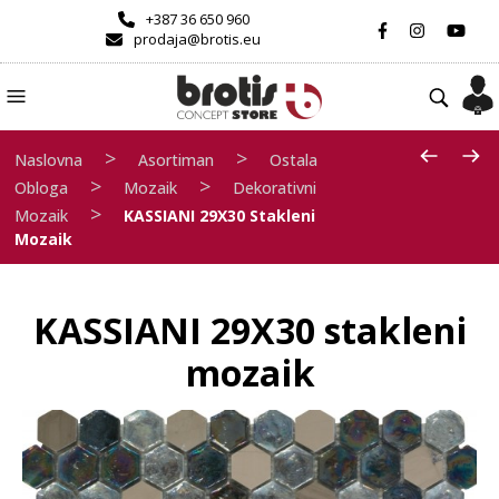
+387 36 650 960
prodaja@brotis.eu
>
>
Naslovna
Asortiman
Ostala
>
>
Obloga
Mozaik
Dekorativni
>
Mozaik
KASSIANI 29X30 Stakleni
Mozaik
KASSIANI 29X30 stakleni
mozaik