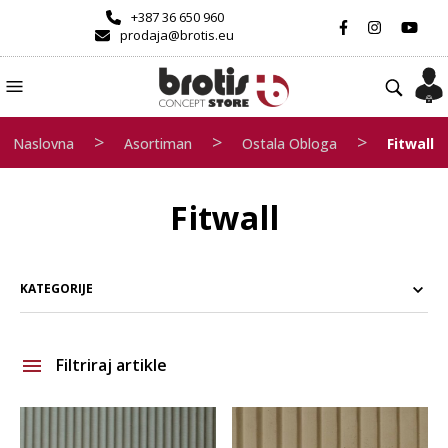
+387 36 650 960
prodaja@brotis.eu
>
>
>
Naslovna
Asortiman
Ostala Obloga
Fitwall
Fitwall
KATEGORIJE
Filtriraj artikle