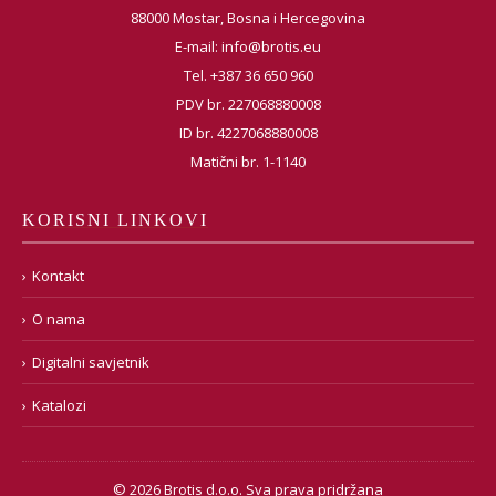
88000 Mostar, Bosna i Hercegovina
E-mail:
info@brotis.eu
Tel. +387 36 650 960
PDV br. 227068880008
ID br. 4227068880008
Matični br. 1-1140
KORISNI LINKOVI
Kontakt
O nama
Digitalni savjetnik
Katalozi
© 2026 Brotis d.o.o. Sva prava pridržana