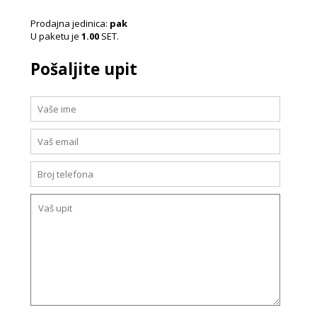
Prodajna jedinica:
pak
U paketu je
1.00
SET.
Pošaljite upit