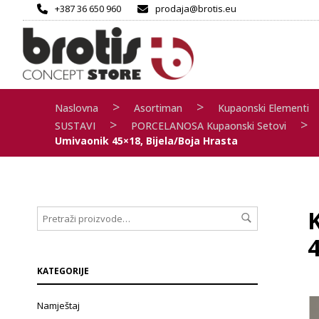
+387 36 650 960
prodaja@brotis.eu
>
>
Naslovna
Asortiman
Kupaonski Elementi
>
>
SUSTAVI
PORCELANOSA Kupaonski Setovi
Umivaonik 45×18, Bijela/boja Hrasta
4
KATEGORIJE
Namještaj