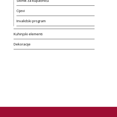
Slivnik za kupaonicu
Cijevi
Invalidski program
Kuhinjski elementi
Dekoracije