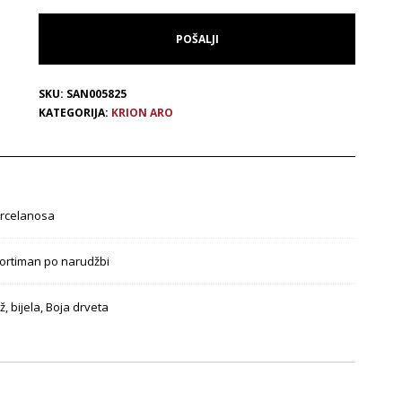
SKU:
SAN005825
KATEGORIJA:
KRION ARO
rcelanosa
ortiman po narudžbi
ž, bijela, Boja drveta