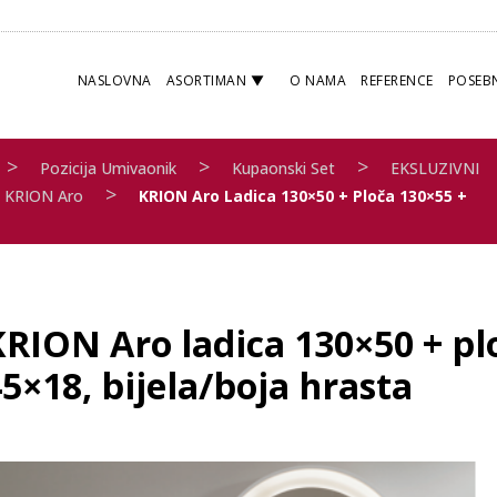
NASLOVNA
ASORTIMAN
O NAMA
REFERENCE
POSEB
>
>
>
Pozicija Umivaonik
Kupaonski Set
EKSLUZIVNI
>
KRION Aro
KRION Aro Ladica 130×50 + Ploča 130×55 +
KRION Aro ladica 130×50 + p
5×18, bijela/boja hrasta