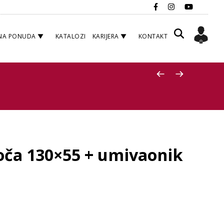
NA PONUDA
KATALOZI
KARIJERA
KONTAKT
loča 130×55 + umivaonik