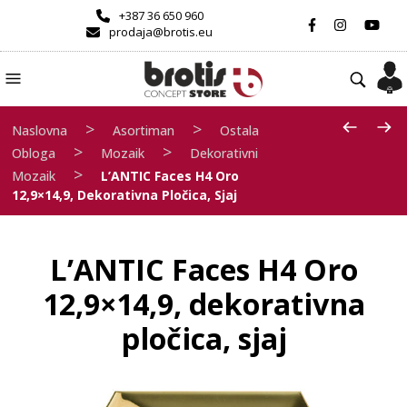
+387 36 650 960
prodaja@brotis.eu
>
>
Naslovna
Asortiman
Ostala
>
>
Obloga
Mozaik
Dekorativni
>
Mozaik
L’ANTIC Faces H4 Oro
12,9×14,9, Dekorativna Pločica, Sjaj
L’ANTIC Faces H4 Oro
12,9×14,9, dekorativna
pločica, sjaj