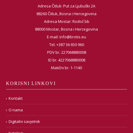
Adresa Čitluk: Put za Ljubuški 2A
88260 Čitluk, Bosna i Hercegovina
Adresa Mostar: Rodoč bb
88000 Mostar, Bosna i Hercegovina
E-mail:
info@brotis.eu
Tel. +387 36 650 960
PDV br. 227068880008
ID br. 4227068880008
Matični br. 1-1140
KORISNI LINKOVI
Kontakt
O nama
Digitalni savjetnik