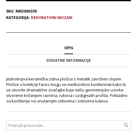
SKU:
NRD000339
KATEGORIJA:
DEKORATIVNI MOZAIK
OPIS
DODATNE INFORMACIJE
Jednobojna keramička zidna pločica s metalik završnim slojem.
Pločice u kolekciji Faces mogu se međusobno kombinirati kako bi
se stvorile dramatične značajke koje ističu geometrijske uzorke
stvorene križanjem ravnina, rubova i uzdignutih profila. Prikladno
za korištenje na unutarnjim zidovima i zidovima tuševa.