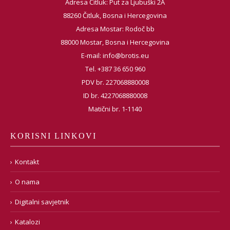
Adresa Čitluk: Put za Ljubuški 2A
88260 Čitluk, Bosna i Hercegovina
Adresa Mostar: Rodoč bb
88000 Mostar, Bosna i Hercegovina
E-mail:
info@brotis.eu
Tel. +387 36 650 960
PDV br. 227068880008
ID br. 4227068880008
Matični br. 1-1140
KORISNI LINKOVI
Kontakt
O nama
Digitalni savjetnik
Katalozi