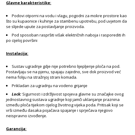
Glavne karakteristike:
Podovi otporni na vodu i vlagu, pogodni za mokre prostore kao
što su kupaonice i kuhinje za stambenu upotrebu, pod uvjetom da
se slijede upute za postavljanje proizvoda.
Pod sposoban raspršiti višak električnih naboja i rasporediti ih
po cijeloj površini
Instalacija:
Sustav ugradnje gdje nije potrebno lijepljenje ploča na pod.
Postavljaju se na pjenu, spajaju zajedno, sve dok proizvod već
nema foliju na stražnjoj strani komada.
Prikladan za ugradnju na vodeno grijanje
Lock:
Sigurnost i izdržljivost spojeva glavne su značajke ovog
jednostavnog sustava ugradnje koji jamči uklanjanje praznina
između ploča tijekom cijelog životnog vijeka poda. Pritisak koji se
vrši između dasaka pojačava spajanje i sprječava njegovo
neispravno izvođenje.
Garancija: