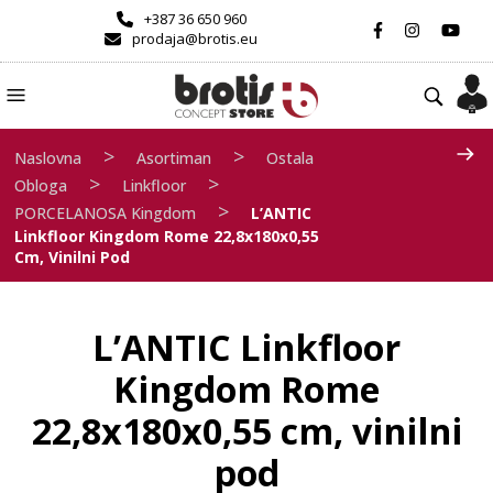
+387 36 650 960
prodaja@brotis.eu
>
>
Naslovna
Asortiman
Ostala
>
>
Obloga
Linkfloor
>
PORCELANOSA Kingdom
L’ANTIC
Linkfloor Kingdom Rome 22,8x180x0,55
Cm, Vinilni Pod
L’ANTIC Linkfloor
Kingdom Rome
22,8x180x0,55 cm, vinilni
pod