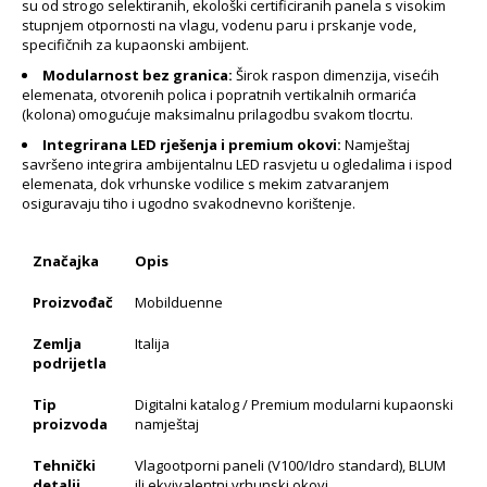
su od strogo selektiranih, ekološki certificiranih panela s visokim
stupnjem otpornosti na vlagu, vodenu paru i prskanje vode,
specifičnih za kupaonski ambijent.
Modularnost bez granica:
Širok raspon dimenzija, visećih
elemenata, otvorenih polica i popratnih vertikalnih ormarića
(kolona) omogućuje maksimalnu prilagodbu svakom tlocrtu.
Integrirana LED rješenja i premium okovi:
Namještaj
savršeno integrira ambijentalnu LED rasvjetu u ogledalima i ispod
elemenata, dok vrhunske vodilice s mekim zatvaranjem
osiguravaju tiho i ugodno svakodnevno korištenje.
Značajka
Opis
Proizvođač
Mobilduenne
Zemlja
Italija
podrijetla
Tip
Digitalni katalog / Premium modularni kupaonski
proizvoda
namještaj
Tehnički
Vlagootporni paneli (V100/Idro standard), BLUM
detalji
ili ekvivalentni vrhunski okovi