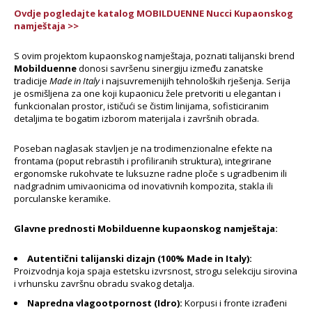
Ovdje pogledajte katalog MOBILDUENNE Nucci Kupaonskog
namještaja >>
S ovim projektom kupaonskog namještaja, poznati talijanski brend
Mobilduenne
donosi savršenu sinergiju između zanatske
tradicije
Made in Italy
i najsuvremenijih tehnoloških rješenja. Serija
je osmišljena za one koji kupaonicu žele pretvoriti u elegantan i
funkcionalan prostor, ističući se čistim linijama, sofisticiranim
detaljima te bogatim izborom materijala i završnih obrada.
Poseban naglasak stavljen je na trodimenzionalne efekte na
frontama (poput rebrastih i profiliranih struktura), integrirane
ergonomske rukohvate te luksuzne radne ploče s ugradbenim ili
nadgradnim umivaonicima od inovativnih kompozita, stakla ili
porculanske keramike.
Glavne prednosti Mobilduenne kupaonskog namještaja:
Autentični talijanski dizajn (100% Made in Italy):
Proizvodnja koja spaja estetsku izvrsnost, strogu selekciju sirovina
i vrhunsku završnu obradu svakog detalja.
Napredna vlagootpornost (Idro):
Korpusi i fronte izrađeni