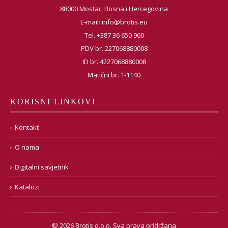
88000 Mostar, Bosna i Hercegovina
E-mail:
info@brotis.eu
Tel. +387 36 650 960
PDV br. 227068880008
ID br. 4227068880008
Matični br. 1-1140
KORISNI LINKOVI
Kontakt
O nama
Digitalni savjetnik
Katalozi
© 2026 Brotis d.o.o. Sva prava pridržana