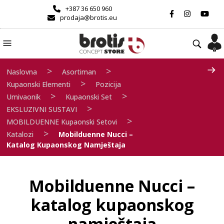
+387 36 650 960
prodaja@brotis.eu
>
>
Naslovna
Asortiman
>
Kupaonski Elementi
Pozicija
>
>
Umivaonik
Kupaonski Set
>
EKSLUZIVNI SUSTAVI
>
MOBILDUENNE Kupaonski Setovi
>
Katalozi
Mobilduenne Nucci –
Katalog Kupaonskog Namještaja
Mobilduenne Nucci –
katalog kupaonskog
namještaja