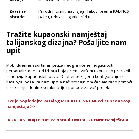
Završne
Prirodni furnir, mat i sjajni lakovi prema RAL/NCS
obrade
paleti, rebrasti i glatki efekti
Tražite kupaonski namještaj
talijanskog dizajna? Pošaljite nam
upit
Mobilduenne asortiman pruža neograničene mogućnosti
personalizacije – od izbora boja prema vašem uzorku do preciznih
dimenzija kupaonskih baza. Odaberite željenu konfiguraciju iz
kataloga, pošaljite nam upit, a naš prodajni tim će vam rado pomoći
u kreiranju idealne kombinacije i ponude za vaš projekt.
Ovdje pogledajte katalog MOBILDUENNE Nucci Kupaonskog
namještaja >>
[KONTAKTIRAJTE NAS za ponudu MOBILDUENNE namještaja]