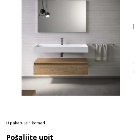
U paketu je
1
komad
Pošaljite upit