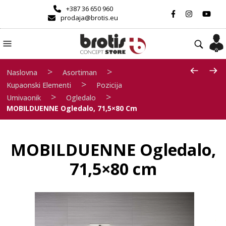
+387 36 650 960
prodaja@brotis.eu
>
>
Naslovna
Asortiman
>
Kupaonski Elementi
Pozicija
>
>
Umivaonik
Ogledalo
MOBILDUENNE Ogledalo, 71,5×80 Cm
MOBILDUENNE Ogledalo,
71,5×80 cm