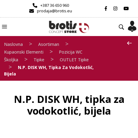
+387 36 650 960
prodaja@brotis.eu
>
>
Naslovna
Asortiman
>
Kupaonski Elementi
Pozicija WC
>
>
Školjka
Tipke
OUTLET Tipke
>
N.P. DISK WH, Tipka Za Vodokotlić,
Bijela
N.P. DISK WH, tipka za
vodokotlić, bijela