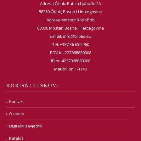
Adresa Čitluk: Put za Ljubuški 2A
88260 Čitluk, Bosna i Hercegovina
Adresa Mostar: Rodoč bb
88000 Mostar, Bosna i Hercegovina
E-mail:
info@brotis.eu
Tel. +387 36 650 960
PDV br. 227068880008
ID br. 4227068880008
Matični br. 1-1140
KORISNI LINKOVI
Kontakt
O nama
Digitalni savjetnik
Katalozi