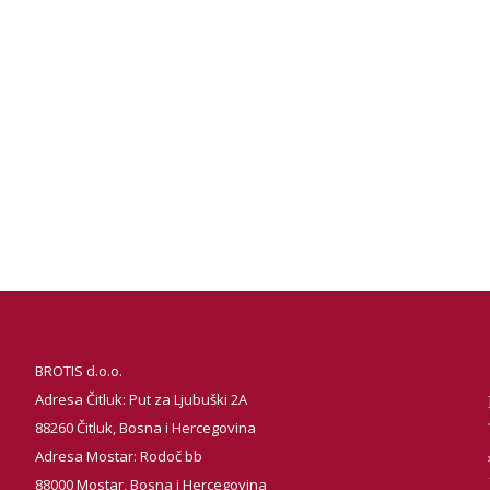
BROTIS d.o.o.
Adresa Čitluk: Put za Ljubuški 2A
88260 Čitluk, Bosna i Hercegovina
Adresa Mostar: Rodoč bb
88000 Mostar, Bosna i Hercegovina