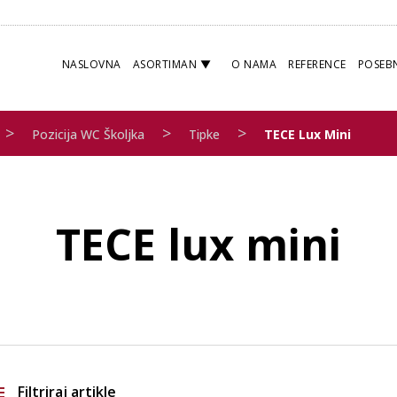
NASLOVNA
ASORTIMAN
O NAMA
REFERENCE
POSEB
>
>
>
Pozicija WC Školjka
Tipke
TECE Lux Mini
TECE lux mini
Filtriraj artikle