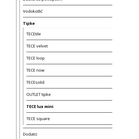
Vodokotlić
Tipke
TECEtile
TECE velvet
TECE loop
TECE now
TECEsolid
OUTLET tipke
TECE lux mini
TECE square
Dodatci