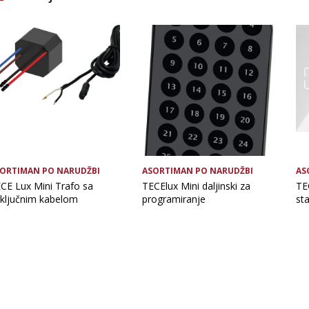
Brand
Vrsta asortimana
ORTIMAN PO NARUDŽBI
ASORTIMAN PO NARUDŽBI
AS
CE Lux Mini Trafo sa
TECElux Mini daljinski za
TEC
iključnim kabelom
programiranje
st