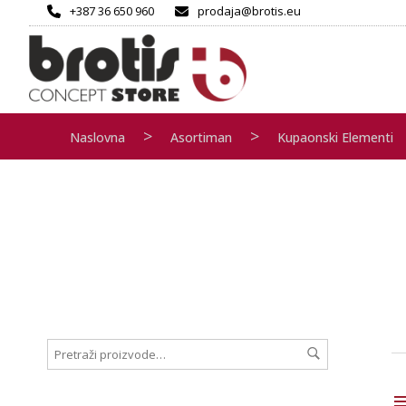
+387 36 650 960
prodaja@brotis.eu
>
>
Naslovna
Asortiman
Kupaonski Elementi