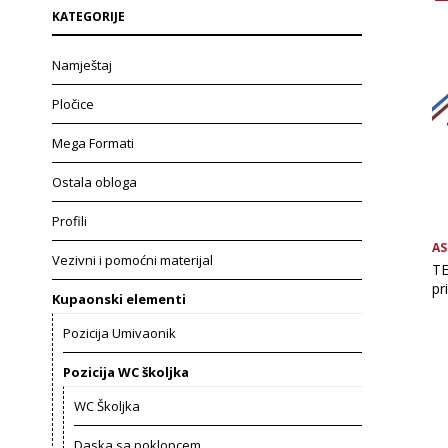
KATEGORIJE
Namještaj
Pločice
Mega Formati
Ostala obloga
Profili
AS
Vezivni i pomoćni materijal
TE
pr
Kupaonski elementi
Pozicija Umivaonik
Pozicija WC školjka
WC Školjka
Daska sa poklopcem