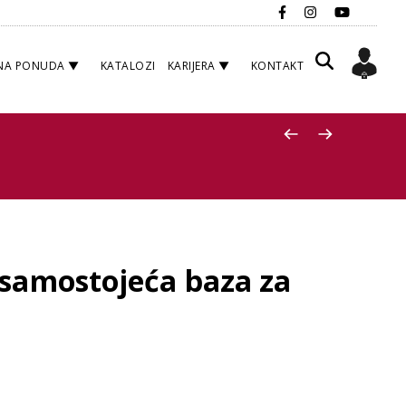
NA PONUDA
KATALOZI
KARIJERA
KONTAKT
samostojeća baza za