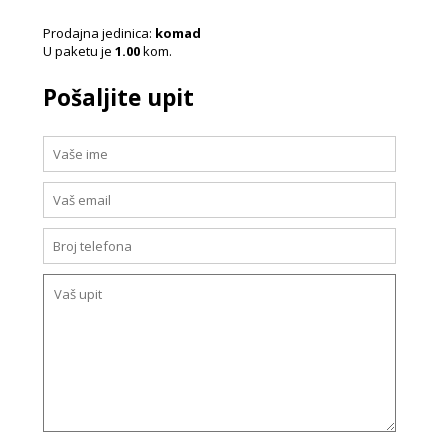
Prodajna jedinica:
komad
U paketu je
1.00
kom.
Pošaljite upit