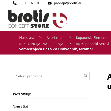
+387 36 650 960
prodaja@brotis.eu
>
>
Naslovna
Asortiman
Kupaonski Elementi
>
REZIDENCIJALNA RJEŠENJA
AR Kupaonski Setovi
Samostojeća Baza Za Umivaonik, Mramor
KATEGORIJE
Namještaj