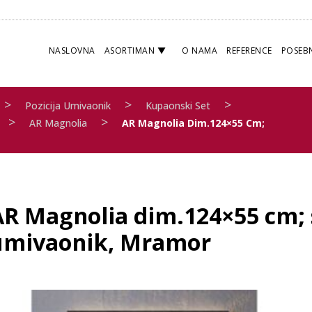
NASLOVNA
ASORTIMAN
O NAMA
REFERENCE
POSEB
>
>
>
Pozicija Umivaonik
Kupaonski Set
>
>
AR Magnolia
AR Magnolia Dim.124×55 Cm;
AR Magnolia dim.124×55 cm; 
umivaonik, Mramor