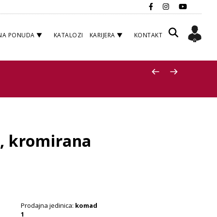
NA PONUDA
KATALOZI
KARIJERA
KONTAKT
u, kromirana
Prodajna jedinica:
komad
1