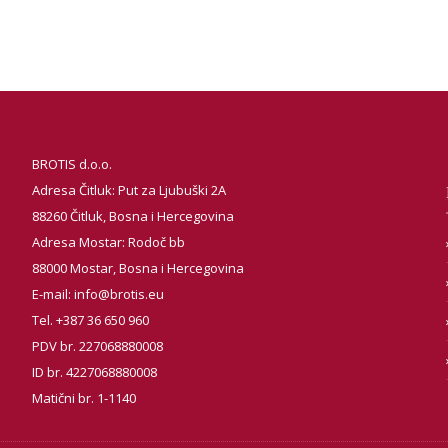
BROTIS d.o.o.
Adresa Čitluk: Put za Ljubuški 2A
88260 Čitluk, Bosna i Hercegovina
Adresa Mostar: Rodoč bb
88000 Mostar, Bosna i Hercegovina
E-mail:
info@brotis.eu
Tel. +387 36 650 960
PDV br. 227068880008
ID br. 4227068880008
Matični br. 1-1140