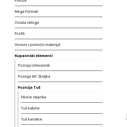
Pločice
Mega Formati
Ostala obloga
Profili
Vezivni i pomoćni materijal
Kupaonski elementi
Pozicija Umivaonik
Pozicija WC školjka
Pozicija Tuš
Fiksne stijenke
Tuš kabine
Tuš kanalice