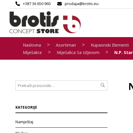
+387 36 650 960
prodaja@brotis.eu
>
>
Naslovna
Asortiman
Kupaonski Elementi
>
>
Miješalice
Miješalica Sa Izljevom
N.P. Sta
N
KATEGORIJE
Namještaj