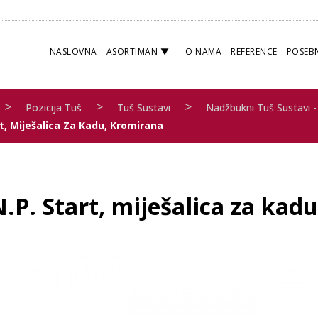
NASLOVNA
ASORTIMAN
O NAMA
REFERENCE
POSEB
>
>
>
Pozicija Tuš
Tuš Sustavi
Nadžbukni Tuš Sustavi -
rt, Miješalica Za Kadu, Kromirana
.P. Start, miješalica za kad