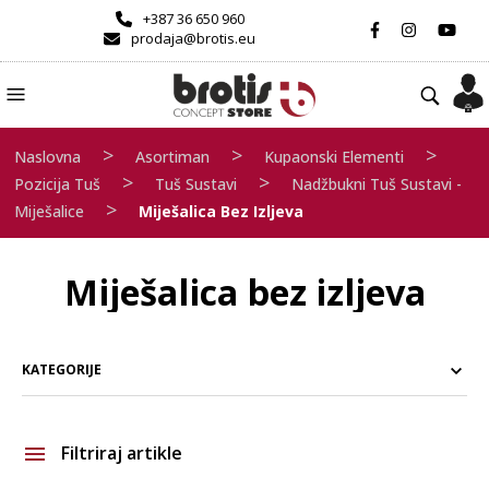
+387 36 650 960
prodaja@brotis.eu
>
>
>
Naslovna
Asortiman
Kupaonski Elementi
>
>
Pozicija Tuš
Tuš Sustavi
Nadžbukni Tuš Sustavi -
>
Miješalice
Miješalica Bez Izljeva
Miješalica bez izljeva
KATEGORIJE
Filtriraj artikle