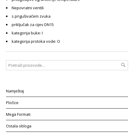
Nepovratni ventili
s prigušivačem zvuka
priključak za cijev DN15
kategorija buke: I
kategorija protoka vode: O
Namještaj
Pločice
Mega Formati
Ostala obloga