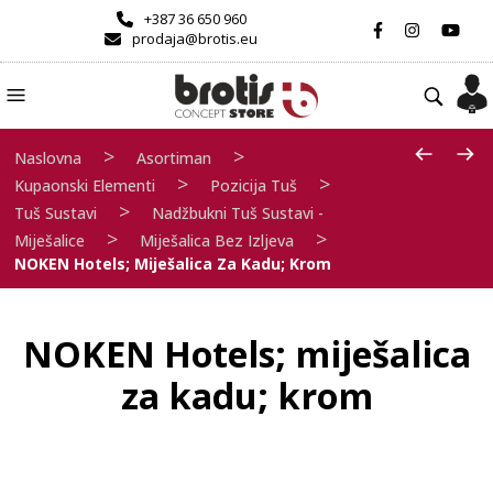
+387 36 650 960
prodaja@brotis.eu
>
>
Naslovna
Asortiman
>
>
Kupaonski Elementi
Pozicija Tuš
>
Tuš Sustavi
Nadžbukni Tuš Sustavi -
>
>
Miješalice
Miješalica Bez Izljeva
NOKEN Hotels; Miješalica Za Kadu; Krom
NOKEN Hotels; miješalica
za kadu; krom