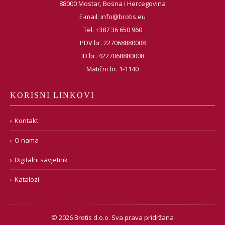
88000 Mostar, Bosna i Hercegovina
E-mail:
info@brotis.eu
Tel. +387 36 650 960
PDV br. 227068880008
ID br. 4227068880008
Matični br. 1-1140
KORISNI LINKOVI
Kontakt
O nama
Digitalni savjetnik
Katalozi
© 2026 Brotis d.o.o. Sva prava pridržana