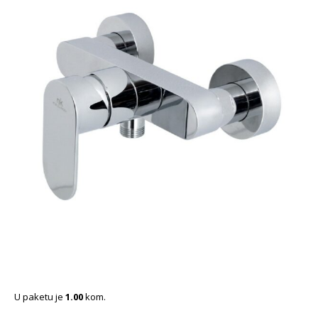
U paketu je
1.00
kom.