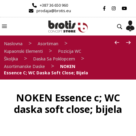
+387 36 650 960
prodaja@brotis.eu
>
>
Naslovna
Asortiman
>
Kupaonski Elementi
Pozicija WC
>
>
Školjka
Daska Sa Poklopcem
>
Asortimanske Daske
NOKEN
Essence C; WC Daska Soft Close; Bijela
NOKEN Essence c; WC
daska soft close; bijela