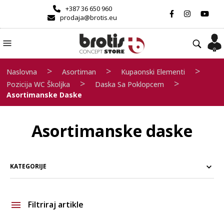
+387 36 650 960
prodaja@brotis.eu
>
>
>
Naslovna
Asortiman
Kupaonski Elementi
>
>
Pozicija WC Školjka
Daska Sa Poklopcem
Asortimanske Daske
Asortimanske daske
KATEGORIJE
Filtriraj artikle