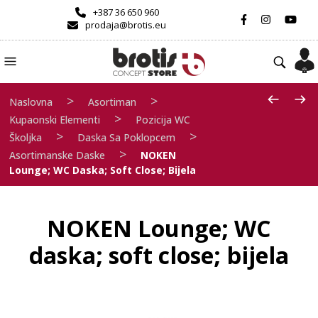
+387 36 650 960
prodaja@brotis.eu
>
>
Naslovna
Asortiman
>
Kupaonski Elementi
Pozicija WC
>
>
Školjka
Daska Sa Poklopcem
>
Asortimanske Daske
NOKEN
Lounge; WC Daska; Soft Close; Bijela
NOKEN Lounge; WC
daska; soft close; bijela