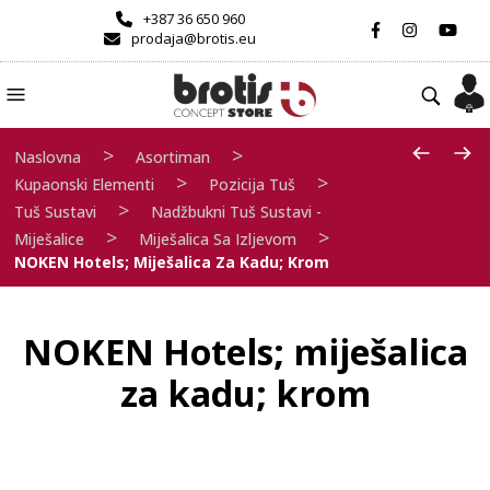
+387 36 650 960
prodaja@brotis.eu
>
>
Naslovna
Asortiman
>
>
Kupaonski Elementi
Pozicija Tuš
>
Tuš Sustavi
Nadžbukni Tuš Sustavi -
>
>
Miješalice
Miješalica Sa Izljevom
NOKEN Hotels; Miješalica Za Kadu; Krom
NOKEN Hotels; miješalica
za kadu; krom