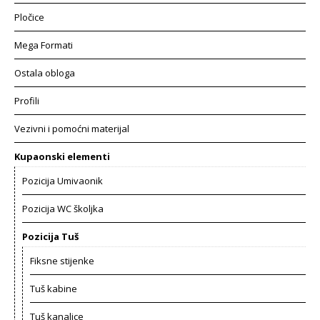
Pločice
Mega Formati
Ostala obloga
Profili
Vezivni i pomoćni materijal
Kupaonski elementi
Pozicija Umivaonik
Pozicija WC školjka
Pozicija Tuš
Fiksne stijenke
Tuš kabine
Tuš kanalice