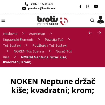
+387 36 650 960
prodaja@brotis.eu
>
>
Naslovna
Asortiman
>
>
Kupaonski Elementi
Pozicija Tuš
>
Tuš Sustavi
Podžbukni Tuš Sustavi
>
>
NOKEN Tuš Sustavi
Nosač Tuš
>
Kiše
NOKEN Neptune Držač Kiše;
Kvadratni; Krom;
NOKEN Neptune držač
kiše; kvadratni; krom;