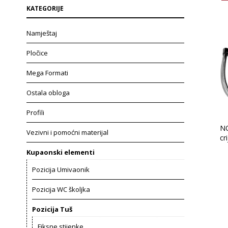
KATEGORIJE
Namještaj
Pločice
Mega Formati
Ostala obloga
Profili
NO
Vezivni i pomoćni materijal
cr
Kupaonski elementi
Pozicija Umivaonik
Pozicija WC školjka
Pozicija Tuš
Fiksne stijenke