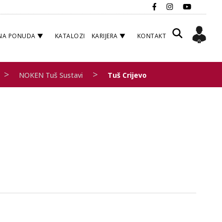
NA PONUDA
KATALOZI
KARIJERA
KONTAKT
>
>
NOKEN Tuš Sustavi
Tuš Crijevo