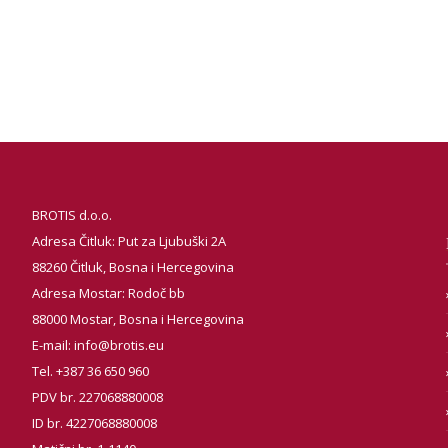
BROTIS d.o.o.
Adresa Čitluk: Put za Ljubuški 2A
88260 Čitluk, Bosna i Hercegovina
Adresa Mostar: Rodoč bb
88000 Mostar, Bosna i Hercegovina
E-mail:
info@brotis.eu
Tel. +387 36 650 960
PDV br. 227068880008
ID br. 4227068880008