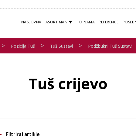
NASLOVNA
ASORTIMAN
O NAMA
REFERENCE
POSEB
>
>
>
Pozicija Tuš
Tuš Sustavi
Podžbukni Tuš Sustavi
Tuš crijevo
Filtriraj artikle