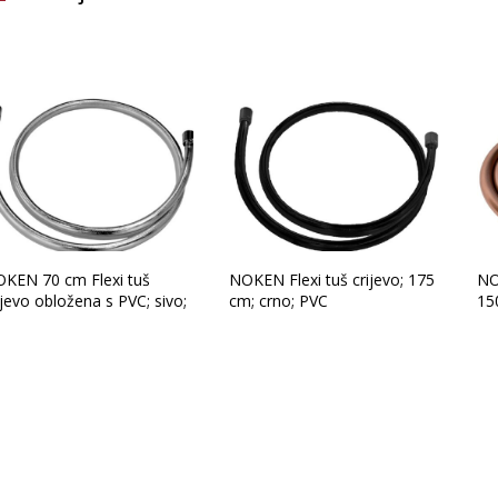
Brand
Glavna boja
KEN 70 cm Flexi tuš
NOKEN Flexi tuš crijevo; 175
NO
ijevo obložena s PVC; sivo;
cm; crno; PVC
15