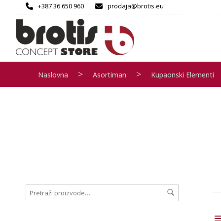
+387 36 650 960
prodaja@brotis.eu
>
>
Naslovna
Asortiman
Kupaonski Elementi