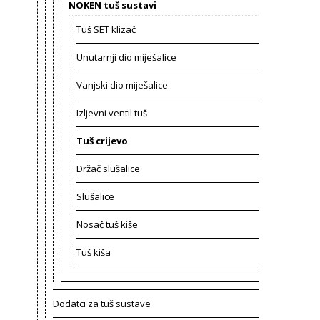
NOKEN tuš sustavi
Tuš SET klizač
Unutarnji dio miješalice
Vanjski dio miješalice
Izljevni ventil tuš
Tuš crijevo
Držač slušalice
Slušalice
Nosač tuš kiše
Tuš kiša
Dodatci za tuš sustave