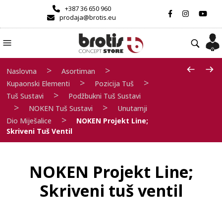
+387 36 650 960
prodaja@brotis.eu
>
>
Naslovna
Asortiman
>
>
Kupaonski Elementi
Pozicija Tuš
>
Tuš Sustavi
Podžbukni Tuš Sustavi
>
>
NOKEN Tuš Sustavi
Unutarnji
>
Dio Miješalice
NOKEN Projekt Line;
Skriveni Tuš Ventil
NOKEN Projekt Line;
Skriveni tuš ventil