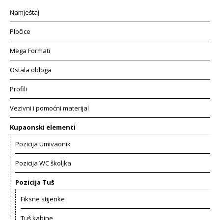
Namještaj
Pločice
Mega Formati
Ostala obloga
Profili
Vezivni i pomoćni materijal
Kupaonski elementi
Pozicija Umivaonik
Pozicija WC školjka
Pozicija Tuš
Fiksne stijenke
Tuš kabine