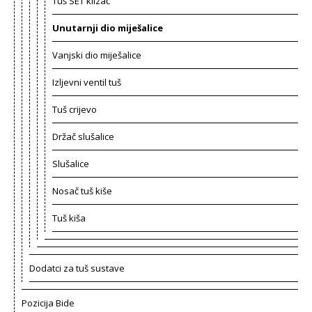
Tuš SET klizač
Unutarnji dio miješalice
Vanjski dio miješalice
Izljevni ventil tuš
Tuš crijevo
Držač slušalice
Slušalice
Nosač tuš kiše
Tuš kiša
Dodatci za tuš sustave
Pozicija Bide