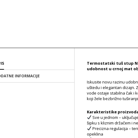
Termostatski tuš stup N
IS
udobnost u crnoj mat o
DATNE INFORMACIJE
Iskusite novu razinu udobno
uštedu i elegantan dizajn
vode ostaje stabilna čak i k
koji žele bezbrižno tuširanj
Karakteristike proizvod
Sve u jednom – uključuje 
šipku s kliznim držačem i ne
Precizna regulacija – te
opeklina