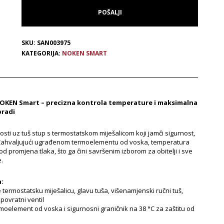
SKU:
SAN003975
KATEGORIJA:
NOKEN SMART
OKEN Smart – precizna kontrola temperature i maksimalna
bradi
sti uz tuš stup s termostatskom miješalicom koji jamči sigurnost,
. Zahvaljujući ugrađenom termoelementu od voska, temperatura
od promjena tlaka, što ga čini savršenim izborom za obitelji i sve
e.
a:
termostatsku miješalicu, glavu tuša, višenamjenski ručni tuš,
povratni ventil
rmoelement od voska i sigurnosni graničnik na 38 °C za zaštitu od