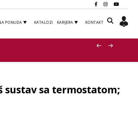
NA PONUDA
KATALOZI
KARIJERA
KONTAKT
 sustav sa termostatom;