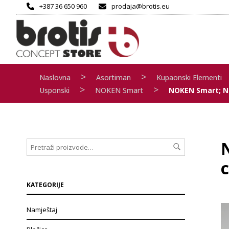
+387 36 650 960
prodaja@brotis.eu
>
>
Naslovna
Asortiman
Kupaonski Elementi
>
>
Usponski
NOKEN Smart
NOKEN Smart; N
KATEGORIJE
Namještaj