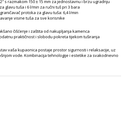
1/2″ s razmakom 150 ± 15 mm za jednostavnu i brzu ugradnju
a glavu tuša i 6 l/min za ručni tuš pri 3 bara
raničavač protoka za glavu tuša: 6,4 l/min
šavanje visine tuša za sve korisnike
akšano čišćenje i zaštita od nakupljanja kamenca
dodatnu praktičnost i slobodu pokreta tijekom tuširanja
stav vaša kupaonica postaje prostor sigurnosti i relaksacije, uz
šnjom vode. Kombinacija tehnologije i estetike za svakodnevno