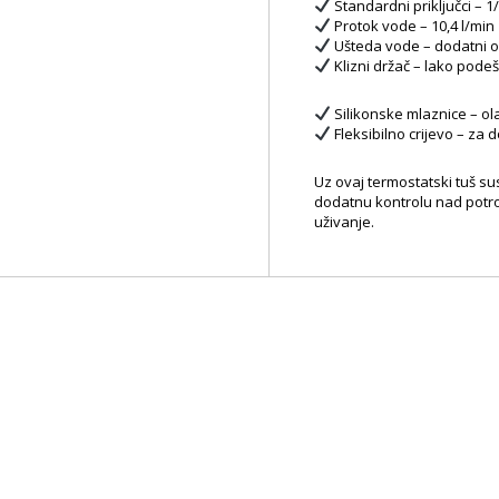
Standardni priključci – 
Protok vode – 10,4 l/min z
Ušteda vode – dodatni og
Klizni držač – lako pode
Silikonske mlaznice – ol
Fleksibilno crijevo – za 
Uz ovaj termostatski tuš su
dodatnu kontrolu nad potro
uživanje.