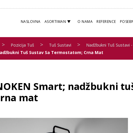
NASLOVNA
ASORTIMAN
O NAMA
REFERENCE
POSEB
>
>
>
Pozicija Tuš
Tuš Sustavi
Nadžbukni Tuš Sustavi -
adžbukni Tuš Sustav Sa Termostatom; Crna Mat
NOKEN Smart; nadžbukni tuš
crna mat