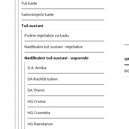
Tuš kade
Samostojeće kade
Tuš sustavi
Podne miješalice za kadu
Nadžbukni tuš sustavi - miješalice
Nadžbukni tuš sustavi - usponski
OP
D.A. Arnika
DO
DA Različiti tuševi
DA Therm
HG Croma
HG Crometta
HG Raindance