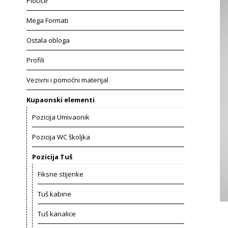
Pločice
Mega Formati
Ostala obloga
Profili
Vezivni i pomoćni materijal
Kupaonski elementi
Pozicija Umivaonik
Pozicija WC školjka
Pozicija Tuš
Fiksne stijenke
Tuš kabine
Tuš kanalice