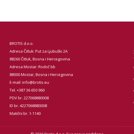
BROTIS d.o.o.
Adresa Čitluk: Put za Ljubuški 2A
88260 Čitluk, Bosna i Hercegovina
Adresa Mostar: Rodoč bb
88000 Mostar, Bosna i Hercegovina
E-mail:
info@brotis.eu
Tel. +387 36 650 960
PDV br. 227068880008
ID br. 4227068880008
Matični br. 1-1140