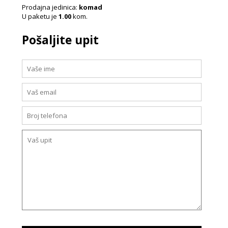
Prodajna jedinica:
komad
U paketu je
1.00
kom.
Pošaljite upit