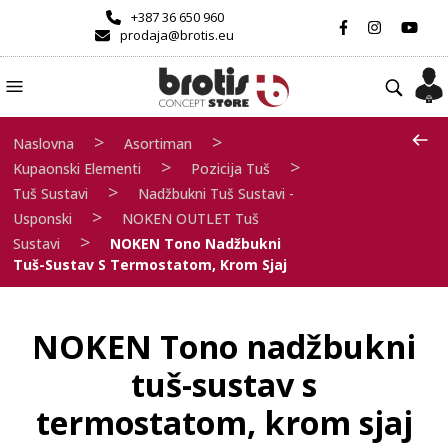
+387 36 650 960
prodaja@brotis.eu
>
>
Naslovna
Asortiman
>
>
Kupaonski Elementi
Pozicija Tuš
>
Tuš Sustavi
Nadžbukni Tuš Sustavi -
>
Usponski
NOKEN OUTLET Tuš
>
Sustavi
NOKEN Tono Nadžbukni
Tuš-Sustav S Termostatom, Krom Sjaj
NOKEN Tono nadžbukni
tuš-sustav s
termostatom, krom sjaj