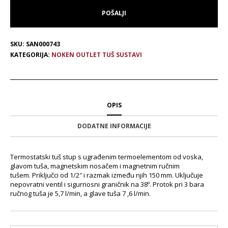
SKU:
SAN000743
KATEGORIJA:
NOKEN OUTLET TUŠ SUSTAVI
OPIS
DODATNE INFORMACIJE
Termostatski tuš stup s ugrađenim termoelementom od voska,
glavom tuša, magnetskim nosačem i magnetnim ručnim
tušem. Priključci od 1/2″ i razmak između njih 150 mm. Uključuje
nepovratni ventil i sigurnosni graničnik na 38º. Protok pri 3 bara
ručnog tuša je 5,7 l/min, a glave tuša 7 ,6 l/min.