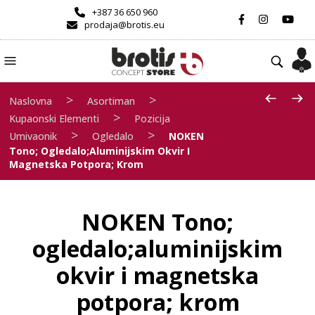
+387 36 650 960
prodaja@brotis.eu
>
>
Naslovna
Asortiman
>
Kupaonski Elementi
Pozicija
>
>
Umivaonik
Ogledalo
NOKEN
Tono; Ogledalo;aluminijskim Okvir I
Magnetska Potpora; Krom
NOKEN Tono;
ogledalo;aluminijskim
okvir i magnetska
potpora; krom