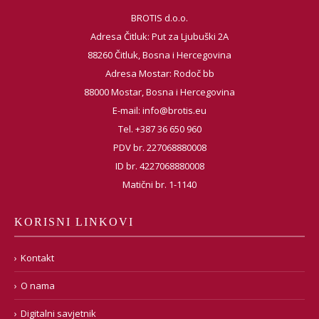
BROTIS d.o.o.
Adresa Čitluk: Put za Ljubuški 2A
88260 Čitluk, Bosna i Hercegovina
Adresa Mostar: Rodoč bb
88000 Mostar, Bosna i Hercegovina
E-mail:
info@brotis.eu
Tel. +387 36 650 960
PDV br. 227068880008
ID br. 4227068880008
Matični br. 1-1140
KORISNI LINKOVI
Kontakt
O nama
Digitalni savjetnik