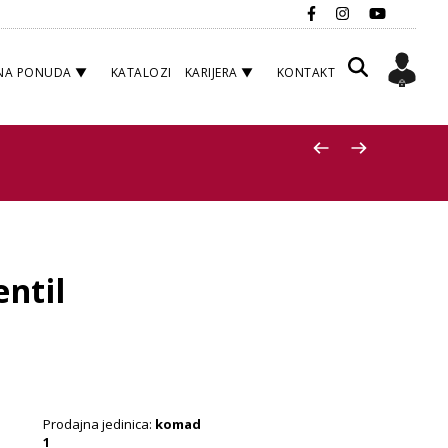
NA PONUDA
KATALOZI
KARIJERA
KONTAKT
ntil
Prodajna jedinica:
komad
1