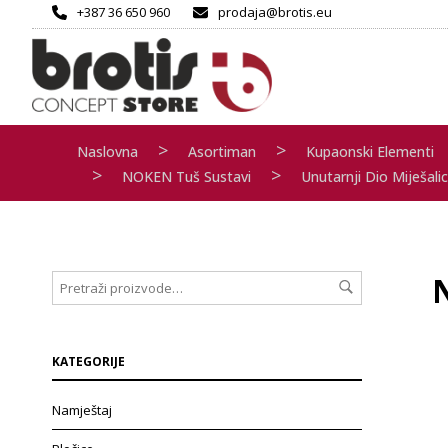
+387 36 650 960
prodaja@brotis.eu
>
>
Naslovna
Asortiman
Kupaonski Elementi
>
>
NOKEN Tuš Sustavi
Unutarnji Dio Miješali
KATEGORIJE
Namještaj