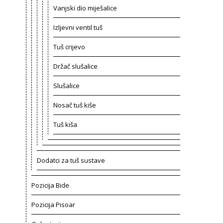
Vanjski dio miješalice
Izljevni ventil tuš
Tuš crijevo
Držač slušalice
Slušalice
Nosač tuš kiše
Tuš kiša
Dodatci za tuš sustave
Pozicija Bide
Pozicija Pisoar