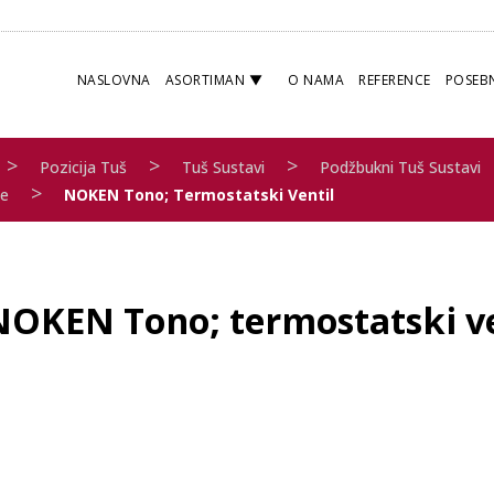
NASLOVNA
ASORTIMAN
O NAMA
REFERENCE
POSEB
>
>
>
Pozicija Tuš
Tuš Sustavi
Podžbukni Tuš Sustavi
>
ce
NOKEN Tono; Termostatski Ventil
NOKEN Tono; termostatski ve