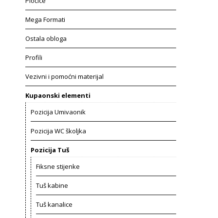
Pločice
Mega Formati
Ostala obloga
Profili
Vezivni i pomoćni materijal
Kupaonski elementi
Pozicija Umivaonik
Pozicija WC školjka
Pozicija Tuš
Fiksne stijenke
Tuš kabine
Tuš kanalice