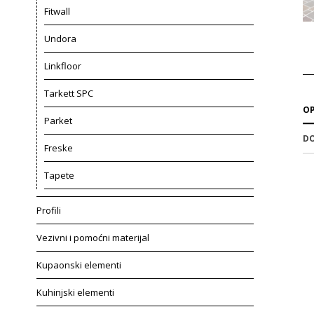
Fitwall
Undora
Linkfloor
Tarkett SPC
OP
Parket
DO
Freske
Tapete
Profili
Vezivni i pomoćni materijal
Kupaonski elementi
Kuhinjski elementi