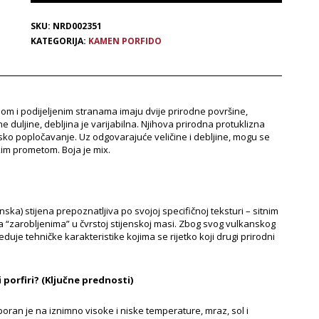
SKU:
NRD002351
KATEGORIJA:
KAMEN PORFIDO
om i podijeljenim stranama imaju dvije prirodne površine,
e duljine, debljina je varijabilna. Njihova prirodna protuklizna
sko popločavanje. Uz odgovarajuće veličine i debljine, mogu se
ikim prometom. Boja je mix.
ska) stijena prepoznatljiva po svojoj specifičnoj teksturi – sitnim
ta “zarobljenima” u čvrstoj stijenskoj masi. Zbog svog vulkanskog
duje tehničke karakteristike kojima se rijetko koji drugi prirodni
 porfiri? (Ključne prednosti)
oran je na iznimno visoke i niske temperature, mraz, sol i