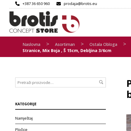
+387 36 650 960
prodaja@brotis.eu
>
>
>
Naslovna
Asortiman
Ostala Obloga
Stranice, Mix Boja , Š 15cm, Debljina 3/6cm
b
KATEGORIJE
Namještaj
Pločice