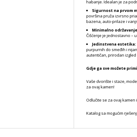
habanje. Idealan je za podn
Sigurnost na prvom m
površina pruža izvrsno pria
bazena, auto-prilaze i vanj
Minimalno održavanje
Čišćenje je jednostavno – 
Jedinstvena estetika:
purpurnih do smeđih i nija
autentičan, prirodan izgled
Gdje ga sve možete primi
Vaše dvorište i staze, modern
za ovaj kamen!
Odlučite se za ovaj kamen i o
Katalog sa mogućim rješen