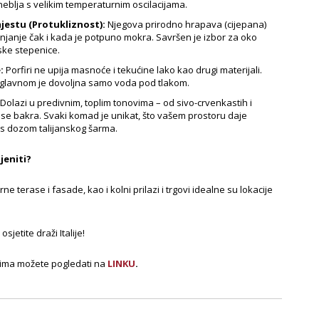
eblja s velikim temperaturnim oscilacijama.
jestu (Protukliznost):
Njegova prirodno hrapava (cijepana)
njanje čak i kada je potpuno mokra. Savršen je izbor za oko
ske stepenice.
:
Porfiri ne upija masnoće i tekućine lako kao drugi materijali.
uglavnom je dovoljna samo voda pod tlakom.
Dolazi u predivnim, toplim tonovima – od sivo-crvenkastih i
nse bakra. Svaki komad je unikat, što vašem prostoru daje
 s dozom talijanskog šarma.
jeniti?
e terase i fasade, kao i kolni prilazi i trgovi idealne su lokacije
sjetite draži Italije!
jima možete pogledati na
LINKU
.