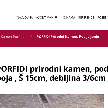
NASLOVNA
ASORTIMAN
O NAMA
REFERENCE
POSEB
>
Kamen Porfido
PORFIDI Prirodni Kamen, Podijeljenje
PORFIDI prirodni kamen, podi
oja , Š 15cm, debljina 3/6cm