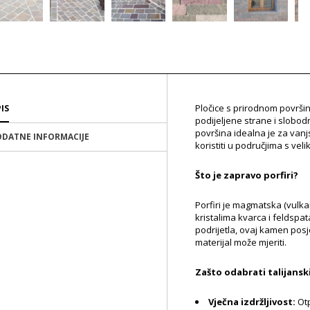
Pločice s prirodnom površin
IS
podijeljene strane i slobodn
površina idealna je za vanj
DATNE INFORMACIJE
koristiti u područjima s vel
Što je zapravo porfiri?
Porfiri je magmatska (vulkan
kristalima kvarca i feldspa
podrijetla, ovaj kamen posje
materijal može mjeriti.
Zašto odabrati talijanski
Vječna izdržljivost:
Otp