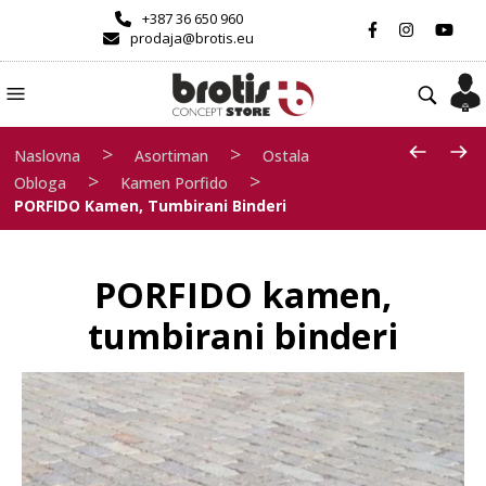
+387 36 650 960
prodaja@brotis.eu
>
>
Naslovna
Asortiman
Ostala
>
>
Obloga
Kamen Porfido
PORFIDO Kamen, Tumbirani Binderi
PORFIDO kamen,
tumbirani binderi