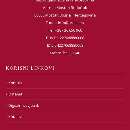
88260 Čitluk, Bosna i Hercegovina
Adresa Mostar: Rodoč bb
88000 Mostar, Bosna i Hercegovina
E-mail:
info@brotis.eu
Tel. +387 36 650 960
PDV br. 227068880008
ID br. 4227068880008
Matični br. 1-1140
KORISNI LINKOVI
Kontakt
O nama
Digitalni savjetnik
Katalozi