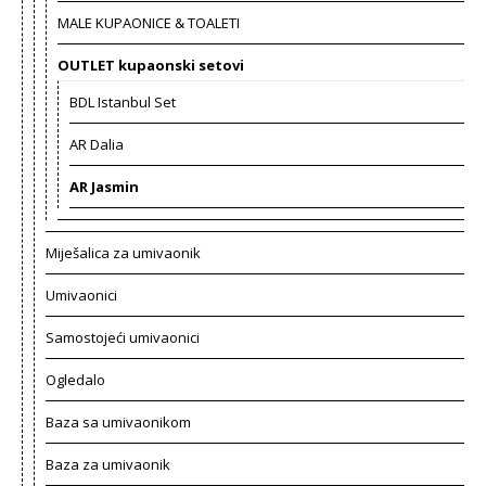
MALE KUPAONICE & TOALETI
OUTLET kupaonski setovi
BDL Istanbul Set
AR Dalia
AR Jasmin
Miješalica za umivaonik
Umivaonici
Samostojeći umivaonici
Ogledalo
Baza sa umivaonikom
Baza za umivaonik