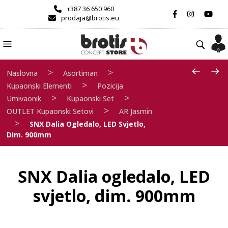
+387 36 650 960
prodaja@brotis.eu
>
>
Naslovna
Asortiman
>
Kupaonski Elementi
Pozicija
>
>
Umivaonik
Kupaonski Set
>
OUTLET Kupaonski Setovi
AR Jasmin
>
SNX Dalia Ogledalo, LED Svjetlo,
Dim. 900mm
SNX Dalia ogledalo, LED
svjetlo, dim. 900mm