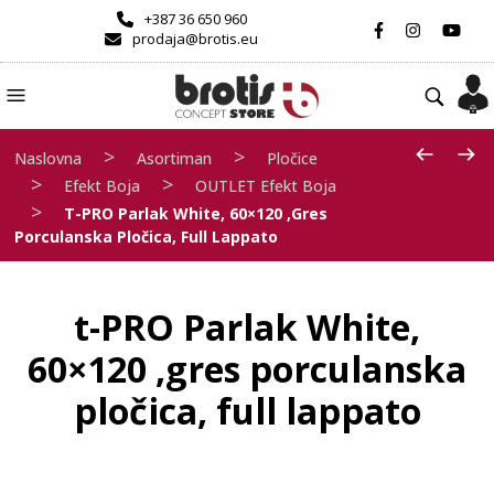
+387 36 650 960
prodaja@brotis.eu
>
>
Naslovna
Asortiman
Pločice
>
>
Efekt Boja
OUTLET Efekt Boja
>
T-PRO Parlak White, 60×120 ,gres
Porculanska Pločica, Full Lappato
t-PRO Parlak White,
60×120 ,gres porculanska
pločica, full lappato