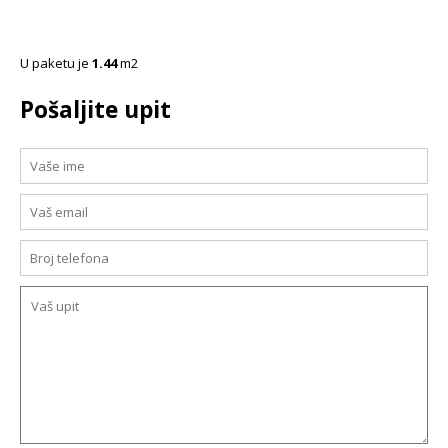
U paketu je
1.44
m2
Pošaljite upit