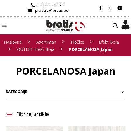
+387 36 650 960
prodaja@brotis.eu
>
>
>
Naslovna
Asortiman
Pločice
Efekt Boja
>
>
OUTLET Efekt Boja
PORCELANOSA Japan
PORCELANOSA Japan
KATEGORIJE
Filtriraj artikle