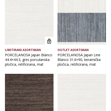
Brand
Debljina
Format pločice
LIMITIRANI ASORTIMAN
OUTLET ASORTIMAN
Namjena pločice
PORCELANOSA Japan Blanco
PORCELANOSA Japan Line
44.4×44.3, gres porculanska
Blanco 31.6×90, keramička
pločica, retificirana, mat
pločica, retificirana, mat
Vrsta asortimana
Vrsta obrade pločice