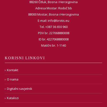
88260 Čitluk, Bosna i Hercegovina
Adresa Mostar: Rodoč bb
88000 Mostar, Bosna i Hercegovina
E-mail:
info@brotis.eu
Tel. +387 36 650 960
PDV br. 227068880008
ID br. 4227068880008
Matični br. 1-1140
KORISNI LINKOVI
Kontakt
O nama
Digitalni savjetnik
Katalozi