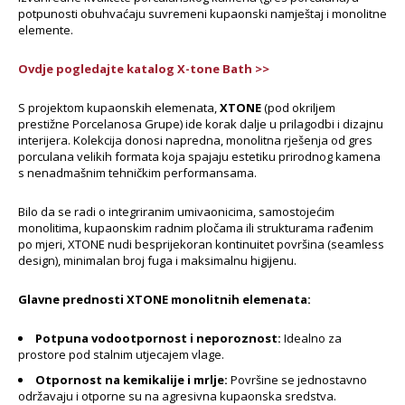
potpunosti obuhvaćaju suvremeni kupaonski namještaj i monolitne
elemente.
Ovdje pogledajte katalog X-tone Bath >>
S projektom kupaonskih elemenata,
XTONE
(pod okriljem
prestižne Porcelanosa Grupe) ide korak dalje u prilagodbi i dizajnu
interijera. Kolekcija donosi napredna, monolitna rješenja od gres
porculana velikih formata koja spajaju estetiku prirodnog kamena
s nenadmašnim tehničkim performansama.
Bilo da se radi o integriranim umivaonicima, samostojećim
monolitima, kupaonskim radnim pločama ili strukturama rađenim
po mjeri, XTONE nudi besprijekoran kontinuitet površina (seamless
design), minimalan broj fuga i maksimalnu higijenu.
Glavne prednosti XTONE monolitnih elemenata:
Potpuna vodootpornost i neporoznost:
Idealno za
prostore pod stalnim utjecajem vlage.
Otpornost na kemikalije i mrlje:
Površine se jednostavno
održavaju i otporne su na agresivna kupaonska sredstva.