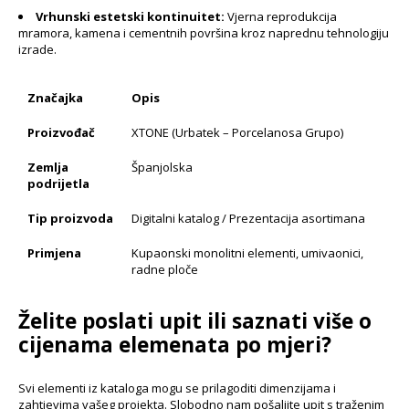
Vrhunski estetski kontinuitet:
Vjerna reprodukcija
mramora, kamena i cementnih površina kroz naprednu tehnologiju
izrade.
Značajka
Opis
Proizvođač
XTONE (Urbatek – Porcelanosa Grupo)
Zemlja
Španjolska
podrijetla
Tip proizvoda
Digitalni katalog / Prezentacija asortimana
Primjena
Kupaonski monolitni elementi, umivaonici,
radne ploče
Želite poslati upit ili saznati više o
cijenama elemenata po mjeri?
Svi elementi iz kataloga mogu se prilagoditi dimenzijama i
zahtjevima vašeg projekta. Slobodno nam pošaljite upit s traženim