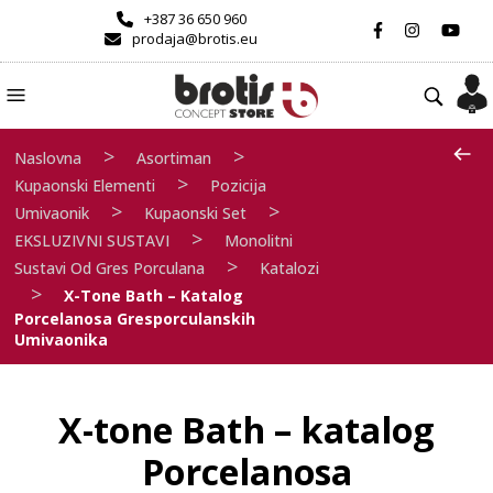
+387 36 650 960
prodaja@brotis.eu
>
>
Naslovna
Asortiman
>
Kupaonski Elementi
Pozicija
>
>
Umivaonik
Kupaonski Set
>
EKSLUZIVNI SUSTAVI
Monolitni
>
Sustavi Od Gres Porculana
Katalozi
>
X-Tone Bath – Katalog
Porcelanosa Gresporculanskih
Umivaonika
X-tone Bath – katalog
Porcelanosa