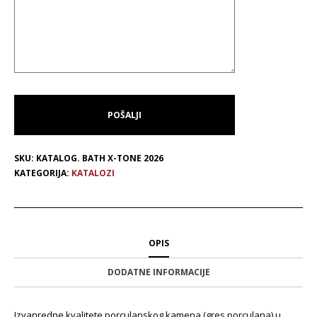
SKU:
KATALOG. BATH X-TONE 2026
KATEGORIJA:
KATALOZI
OPIS
DODATNE INFORMACIJE
Izvanredne kvalitete porculanskog kamena (gres porculana) u