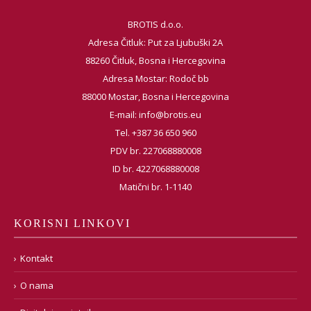
BROTIS d.o.o.
Adresa Čitluk: Put za Ljubuški 2A
88260 Čitluk, Bosna i Hercegovina
Adresa Mostar: Rodoč bb
88000 Mostar, Bosna i Hercegovina
E-mail:
info@brotis.eu
Tel. +387 36 650 960
PDV br. 227068880008
ID br. 4227068880008
Matični br. 1-1140
KORISNI LINKOVI
Kontakt
O nama