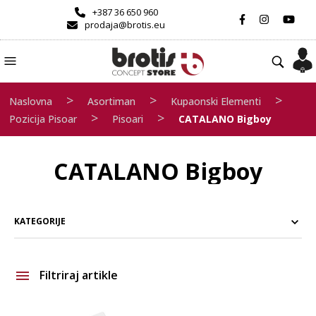
+387 36 650 960
prodaja@brotis.eu
>
>
>
Naslovna
Asortiman
Kupaonski Elementi
>
>
Pozicija Pisoar
Pisoari
CATALANO Bigboy
CATALANO Bigboy
KATEGORIJE
Filtriraj artikle