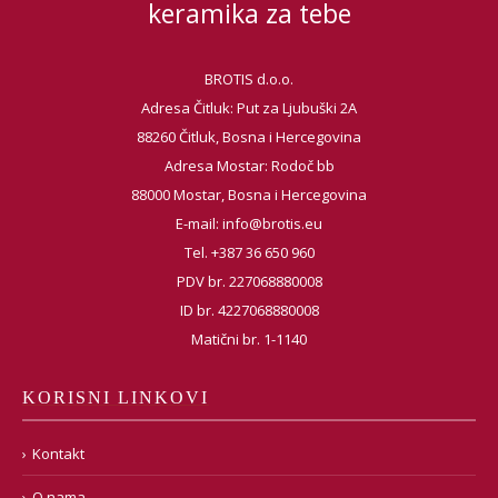
keramika za tebe
BROTIS d.o.o.
Adresa Čitluk: Put za Ljubuški 2A
88260 Čitluk, Bosna i Hercegovina
Adresa Mostar: Rodoč bb
88000 Mostar, Bosna i Hercegovina
E-mail:
info@brotis.eu
Tel. +387 36 650 960
PDV br. 227068880008
ID br. 4227068880008
Matični br. 1-1140
KORISNI LINKOVI
Kontakt
O nama