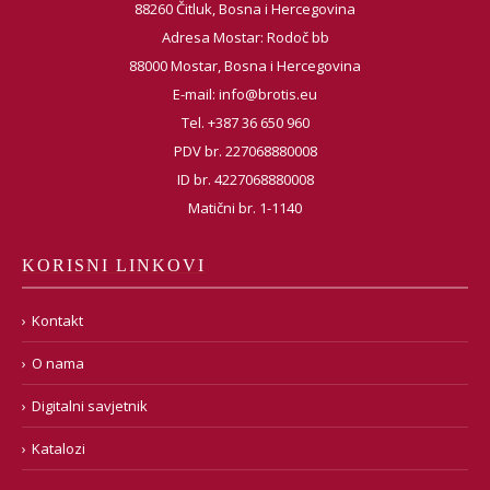
88260 Čitluk, Bosna i Hercegovina
Adresa Mostar: Rodoč bb
88000 Mostar, Bosna i Hercegovina
E-mail:
info@brotis.eu
Tel. +387 36 650 960
PDV br. 227068880008
ID br. 4227068880008
Matični br. 1-1140
KORISNI LINKOVI
Kontakt
O nama
Digitalni savjetnik
Katalozi