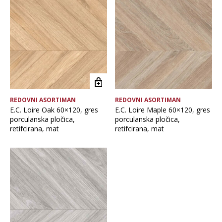
Brand
Debljina
Format pločice
REDOVNI ASORTIMAN
REDOVNI ASORTIMAN
Glavna boja
E.C. Loire Oak 60×120, gres
E.C. Loire Maple 60×120, gres
porculanska pločica,
porculanska pločica,
retifcirana, mat
retifcirana, mat
Namjena pločice
Vrsta asortimana
Vrsta obrade pločice