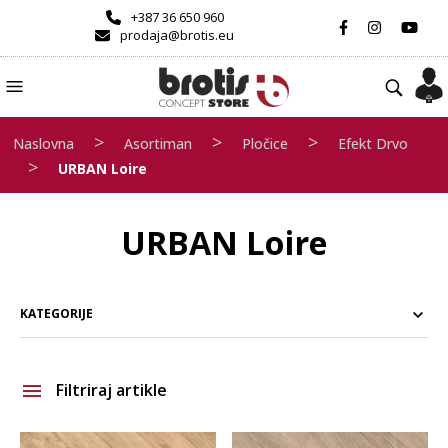
+387 36 650 960
prodaja@brotis.eu
>
>
>
Naslovna
Asortiman
Pločice
Efekt Drvo
>
URBAN Loire
URBAN Loire
KATEGORIJE
Filtriraj artikle