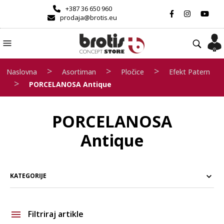
+387 36 650 960
prodaja@brotis.eu
>
>
>
Naslovna
Asortiman
Pločice
Efekt Patern
>
PORCELANOSA Antique
PORCELANOSA
Antique
KATEGORIJE
Filtriraj artikle