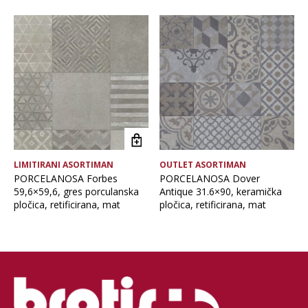
Brand
Debljina
Format pločice
LIMITIRANI ASORTIMAN
OUTLET ASORTIMAN
Glavna boja
PORCELANOSA Forbes
PORCELANOSA Dover
59,6×59,6, gres porculanska
Antique 31.6×90, keramička
pločica, retificirana, mat
pločica, retificirana, mat
Namjena pločice
Vrsta asortimana
Vrsta obrade pločice