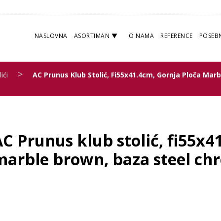
NASLOVNA
ASORTIMAN
O NAMA
REFERENCE
POSEB
>
ići
AC Prunus Klub Stolić, Fi55x41.4cm, Gornja Ploča Marb
C Prunus klub stolić, fi55x4
marble brown, baza steel ch