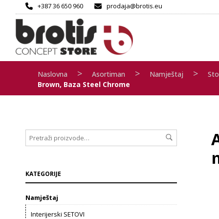
+387 36 650 960
prodaja@brotis.eu
>
>
>
Naslovna
Asortiman
Namještaj
Stol
Brown, Baza Steel Chrome
A
KATEGORIJE
Namještaj
Interijerski SETOVI