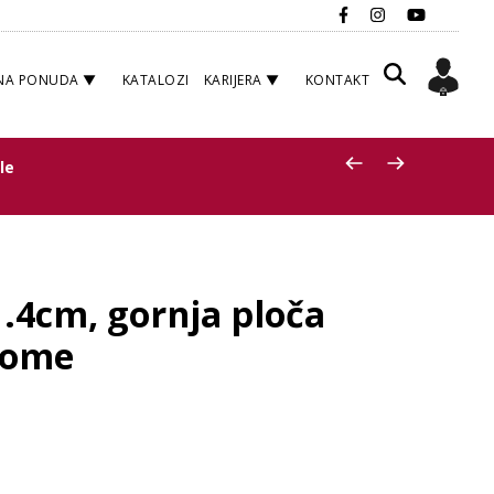
NA PONUDA
KATALOZI
KARIJERA
KONTAKT
le
1.4cm, gornja ploča
rome