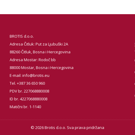
BROTIS d.o.o.
Adresa Čitluk: Put za Ljubuški 2A
88260 Čitluk, Bosna i Hercegovina
Adresa Mostar: Rodoč bb
88000 Mostar, Bosna i Hercegovina
E-mail:
info@brotis.eu
Tel. +387 36 650 960
PDV br. 227068880008
ID br. 4227068880008
Matični br. 1-1140
© 2026 Brotis d.o.o. Sva prava pridržana