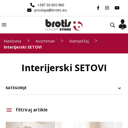
+387 36 650 960
prodaja@brotis.eu
>
>
>
Naslovna
Asortiman
Namještaj
Interijerski SETOVI
Interijerski SETOVI
KATEGORIJE
Filtriraj artikle