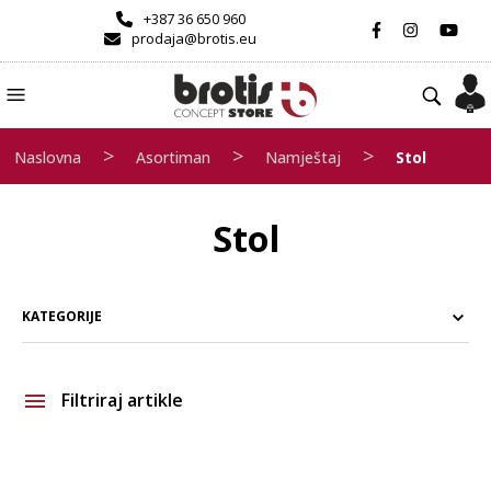
+387 36 650 960
prodaja@brotis.eu
>
>
>
Naslovna
Asortiman
Namještaj
Stol
Stol
KATEGORIJE
Filtriraj artikle