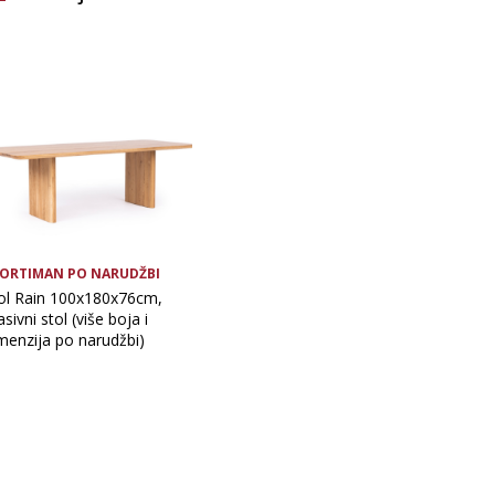
Vrsta asortimana
ORTIMAN PO NARUDŽBI
ol Rain 100x180x76cm,
sivni stol (više boja i
menzija po narudžbi)