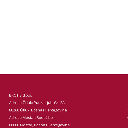
BROTIS d.o.o.
Adresa Čitluk: Put za Ljubuški 2A
88260 Čitluk, Bosna i Hercegovina
Adresa Mostar: Rodoč bb
88000 Mostar, Bosna i Hercegovina