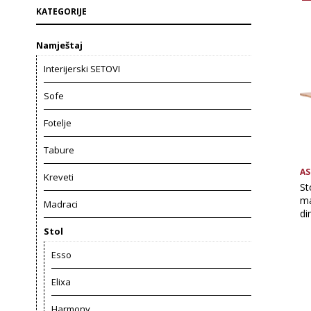
KATEGORIJE
Namještaj
Interijerski SETOVI
Sofe
Fotelje
Tabure
AS
Kreveti
St
ma
Madraci
di
Stol
Esso
Elixa
Harmony