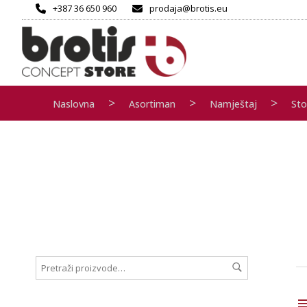
+387 36 650 960
prodaja@brotis.eu
>
>
>
Naslovna
Asortiman
Namještaj
Sto