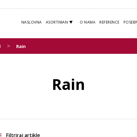
NASLOVNA
ASORTIMAN
O NAMA
REFERENCE
POSEB
>
l
Rain
Rain
Filtriraj artikle