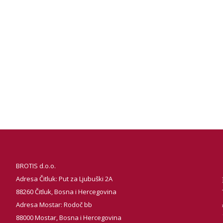
BROTIS d.o.o.
Adresa Čitluk: Put za Ljubuški 2A
88260 Čitluk, Bosna i Hercegovina
Adresa Mostar: Rodoč bb
88000 Mostar, Bosna i Hercegovina