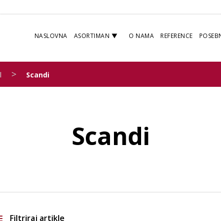
NASLOVNA
ASORTIMAN
O NAMA
REFERENCE
POSEB
>
l
Scandi
Scandi
Filtriraj artikle