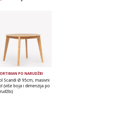
Vrsta asortimana
ORTIMAN PO NARUDŽBI
ol Scandi Ø 95cm, masivni
ol (više boja i dimenzija po
rudžbi)