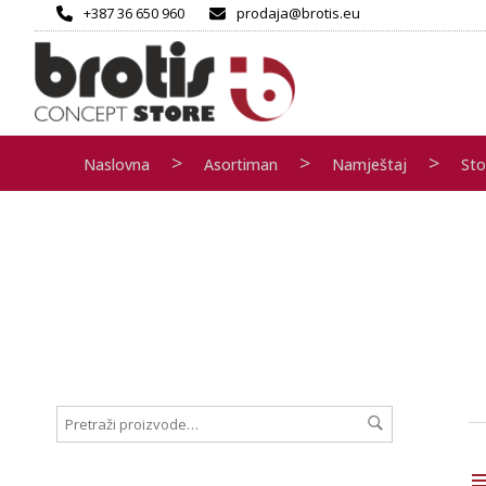
+387 36 650 960
prodaja@brotis.eu
>
>
>
Naslovna
Asortiman
Namještaj
Sto