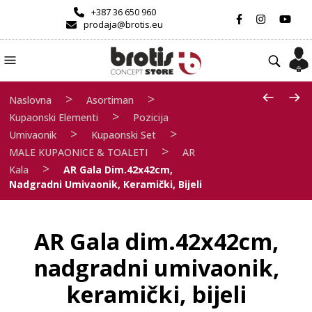
+387 36 650 960
prodaja@brotis.eu
>
>
Naslovna
Asortiman
>
Kupaonski Elementi
Pozicija
>
>
Umivaonik
Kupaonski Set
>
MALE KUPAONICE & TOALETI
AR
>
Kala
AR Gala Dim.42x42cm,
Nadgradni Umivaonik, Keramički, Bijeli
AR Gala dim.42x42cm,
nadgradni umivaonik,
keramički, bijeli