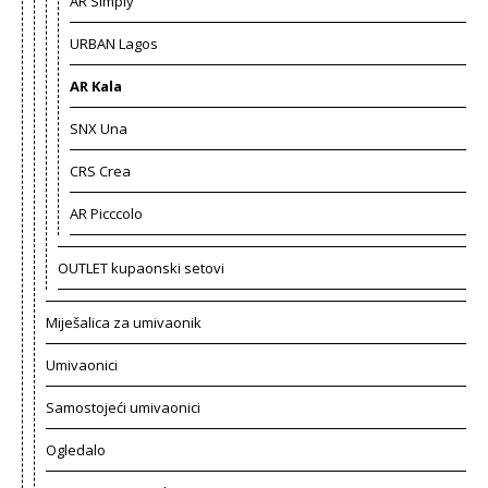
AR Simply
URBAN Lagos
AR Kala
SNX Una
CRS Crea
AR Picccolo
OUTLET kupaonski setovi
Miješalica za umivaonik
Umivaonici
Samostojeći umivaonici
Ogledalo