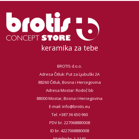
keramika za tebe
BROTIS d.o.o.
Adresa Čitluk: Put za Ljubuški 2A
88260 Čitluk, Bosna i Hercegovina
Adresa Mostar: Rodoč bb
88000 Mostar, Bosna i Hercegovina
E-mail:
info@brotis.eu
Tel. +387 36 650 960
PDV br. 227068880008
ID br. 4227068880008
Matični br. 1-1140