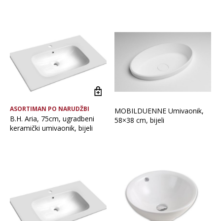
Brand
Vrsta asortimana
Glavna boja
ASORTIMAN PO NARUDŽBI
MOBILDUENNE Umivaonik,
B.H. Aria, 75cm, ugradbeni
58×38 cm, bijeli
keramički umivaonik, bijeli