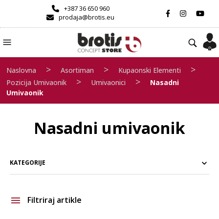
+387 36 650 960
prodaja@brotis.eu
>
>
>
Naslovna
Asortiman
Kupaonski Elementi
>
>
Pozicija Umivaonik
Umivaonici
Nasadni
Umivaonik
Nasadni umivaonik
KATEGORIJE
Filtriraj artikle