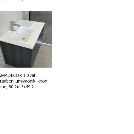
Brand
AMADECOR Travat,
radbeni umivaonik, krion
one, 80.2x13x49.2