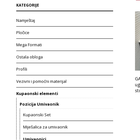
KATEGORIJE
Namještaj
Pločice
Mega Formati
Ostala obloga
Profili
G
Vezivni i pomoćni materijal
ug
st
Kupaonski elementi
Pozicija Umivaonik
Kupaonski Set
Miješalica za umivaonik
Umivaonici