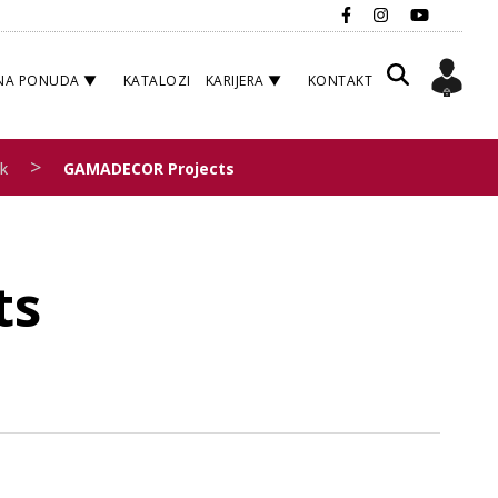
NA PONUDA
KATALOZI
KARIJERA
KONTAKT
>
k
GAMADECOR Projects
ts