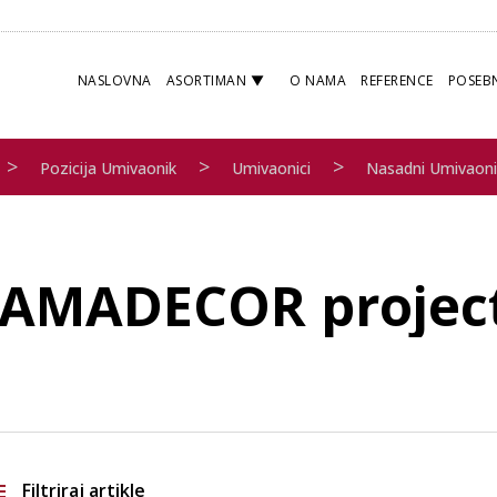
NASLOVNA
ASORTIMAN
O NAMA
REFERENCE
POSEB
>
>
>
Pozicija Umivaonik
Umivaonici
Nasadni Umivaoni
AMADECOR projec
Filtriraj artikle