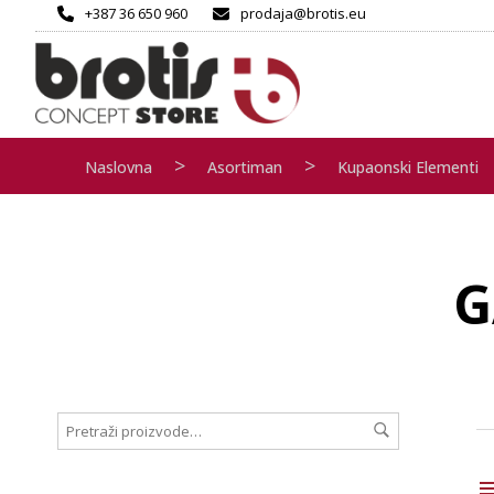
+387 36 650 960
prodaja@brotis.eu
>
>
Naslovna
Asortiman
Kupaonski Elementi
G