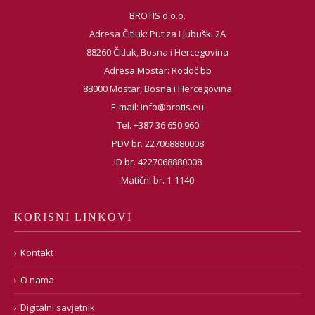
BROTIS d.o.o.
Adresa Čitluk: Put za Ljubuški 2A
88260 Čitluk, Bosna i Hercegovina
Adresa Mostar: Rodoč bb
88000 Mostar, Bosna i Hercegovina
E-mail:
info@brotis.eu
Tel. +387 36 650 960
PDV br. 227068880008
ID br. 4227068880008
Matični br. 1-1140
KORISNI LINKOVI
Kontakt
O nama
Digitalni savjetnik