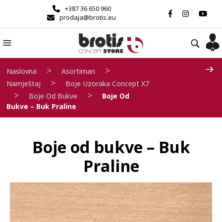
+387 36 650 960
prodaja@brotis.eu
>
>
Naslovna
Asortiman
>
Namještaj
Boje Uzoraka Concept X7
>
>
Boje Od Bukve
Boje Od
Bukve – Buk Praline
Boje od bukve – Buk
Praline