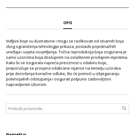
OPIS
Vidljive boje su ilustrativne i mogu se razlikovati od stvarnih boja
zbog ograničenja tehnologije prikaza, postavki pojedinačnih
uređaja i uvjeta osvjetljenja. Točna reprodukcija boja osigurana je
samo uzorcima boja dostupnim na ovlaštenim prodajnim mjestima.
Kako bi se osigurala najveća preciznost u odabiru boje,
preporučuje se provjera odabrane nijanse na temelju uzoraka
prije donošenja konačne odluke, što će pomoći u izbjegavanju
potencijalnih odstupanja i osigurati potpuno zadovoljstvo
napravljenim izborom.
Namještaj