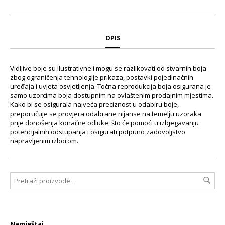
OPIS
Vidljive boje su ilustrativne i mogu se razlikovati od stvarnih boja
zbog ograničenja tehnologije prikaza, postavki pojedinačnih
uređaja i uvjeta osvjetljenja. Točna reprodukcija boja osigurana je
samo uzorcima boja dostupnim na ovlaštenim prodajnim mjestima.
Kako bi se osigurala najveća preciznost u odabiru boje,
preporučuje se provjera odabrane nijanse na temelju uzoraka
prije donošenja konačne odluke, što će pomoći u izbjegavanju
potencijalnih odstupanja i osigurati potpuno zadovoljstvo
napravljenim izborom.
Namještaj