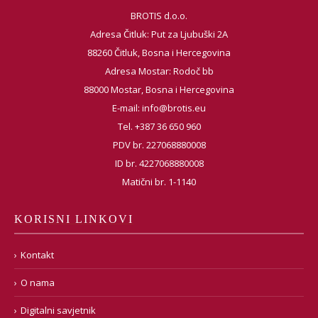
BROTIS d.o.o.
Adresa Čitluk: Put za Ljubuški 2A
88260 Čitluk, Bosna i Hercegovina
Adresa Mostar: Rodoč bb
88000 Mostar, Bosna i Hercegovina
E-mail:
info@brotis.eu
Tel. +387 36 650 960
PDV br. 227068880008
ID br. 4227068880008
Matični br. 1-1140
KORISNI LINKOVI
Kontakt
O nama
Digitalni savjetnik