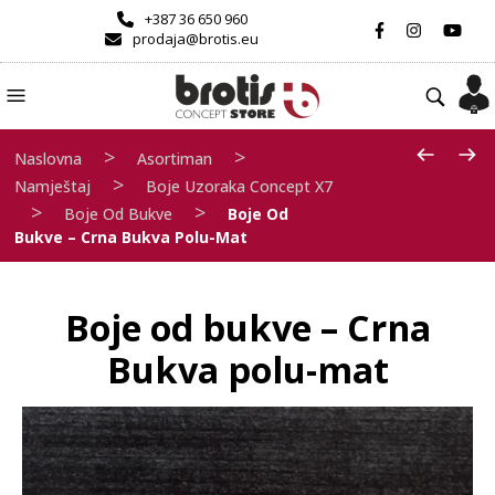
+387 36 650 960
prodaja@brotis.eu
>
>
Naslovna
Asortiman
>
Namještaj
Boje Uzoraka Concept X7
>
>
Boje Od Bukve
Boje Od
Bukve – Crna Bukva Polu-Mat
Boje od bukve – Crna
Bukva polu-mat