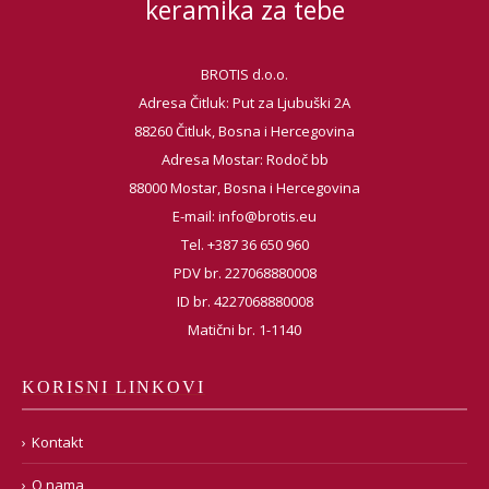
keramika za tebe
BROTIS d.o.o.
Adresa Čitluk: Put za Ljubuški 2A
88260 Čitluk, Bosna i Hercegovina
Adresa Mostar: Rodoč bb
88000 Mostar, Bosna i Hercegovina
E-mail:
info@brotis.eu
Tel. +387 36 650 960
PDV br. 227068880008
ID br. 4227068880008
Matični br. 1-1140
KORISNI LINKOVI
Kontakt
O nama