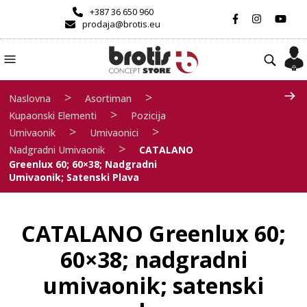
+387 36 650 960
prodaja@brotis.eu
>
>
Naslovna
Asortiman
>
Kupaonski Elementi
Pozicija
>
>
Umivaonik
Umivaonici
>
Nadgradni Umivaonik
CATALANO
Greenlux 60; 60×38; Nadgradni
Umivaonik; Satenski Plava
CATALANO Greenlux 60;
60×38; nadgradni
umivaonik; satenski